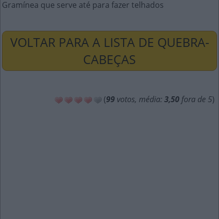
Gramínea que serve até para fazer telhados
VOLTAR PARA A LISTA DE QUEBRA-
CABEÇAS
(
99
votos, média:
3,50
fora de 5
)