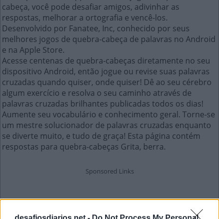
cabeça, você pode desafiar amigos, adivinhar as
respostas, melhorar a ortografia e vencê-los.
Desenvolvido por Fanatee, Inc, conhecido por seus
melhores jogos de quebra-cabeça de palavras no Android
e na Apple Store.
Acesse centenas de quebra-cabeças diretamente no seu
dispositivo Android, então jogue ou revise suas palavras
cruzadas quando quiser, onde quiser! Dê ao seu cérebro
algum exercício e resolva o seu caminho através de
palavras cruzadas brilhantes publicadas todos os dias!
Aumente seu vocabulário e conhecimento geral. Torne-se
um mestre solucionador de palavras cruzadas enquanto
se diverte muito, e tudo de graça! Esta página contém
respostas para quebra-cabeças Grita, berra.
desafiosdiarios.net -
Do Not Process My Personal