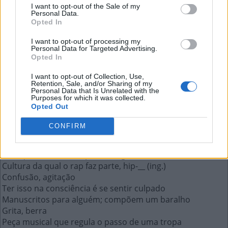
A resposta a esta pergunta:
I want to opt-out of the Sale of my
Personal Data.
Opted In
U
R
R
A
I want to opt-out of processing my
Personal Data for Targeted Advertising.
Opted In
Mais respostas deste quebra-cabeça:
O mesmo que curou
I want to opt-out of Collection, Use,
Retention, Sale, and/or Sharing of my
Entrega econômica de mercadorias via Correios
Personal Data that Is Unrelated with the
Sigla da assembleia legislativa de SP
Purposes for which it was collected.
Opted Out
Filme sobre paixão por uma inteligência artificial
Soro; líquido fluído usado em cosméticos (lat.)
CONFIRM
Moluscos produtores de pérolas
As folhas da videira
Arte que destaca o aspecto religioso
Cultura da qual o rap faz parte, hip-__ (ing.)
Confusão, agitação
Ter isso na consciência é se sentir culpado
Manuscritos para alguém; compõem um baralho
Grita, berra
Peça musical que regula o passo de uma tropa