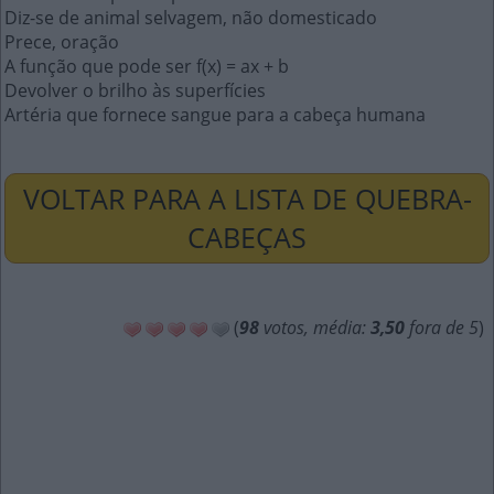
Diz-se de animal selvagem, não domesticado
Prece, oração
A função que pode ser f(x) = ax + b
Devolver o brilho às superfícies
Artéria que fornece sangue para a cabeça humana
VOLTAR PARA A LISTA DE QUEBRA-
CABEÇAS
(
98
votos, média:
3,50
fora de 5
)