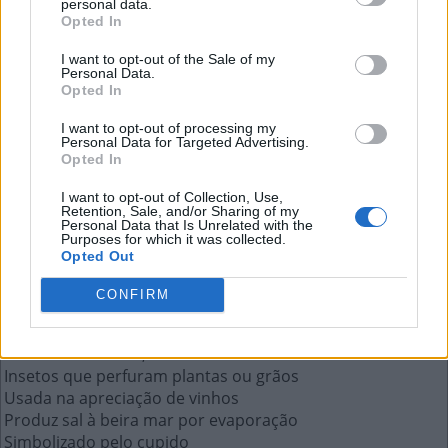
personal data.
Insetos que perfuram plantas ou
Opted In
grãos
I want to opt-out of the Sale of my
Personal Data.
Opted In
A resposta a esta pergunta:
I want to opt-out of processing my
Personal Data for Targeted Advertising.
B
R
O
C
A
S
Opted In
I want to opt-out of Collection, Use,
Mais respostas deste quebra-cabeça:
Retention, Sale, and/or Sharing of my
Personal Data that Is Unrelated with the
Purposes for which it was collected.
Preposição "a" + artigo "os"
Opted Out
A Associação Cristã de Moços
Palavra no plural que significa mentira
CONFIRM
O Stapledon que foi autor de ficção científica
Código IATA do aeroporto de Brasília
A beleza incomum, difícil de achar
Insetos que perfuram plantas ou grãos
Usada na apreciação de vinhos
Produz sal à beira mar por evaporação
Simbolizado pelo cupido