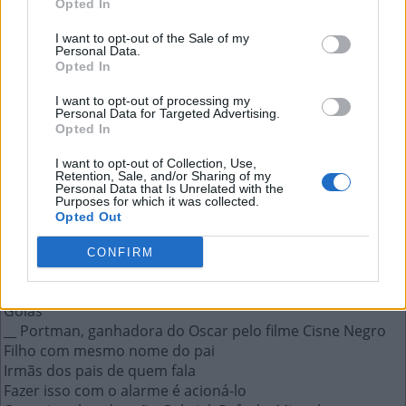
Opted In
Irmãs dos pais de quem fala
I want to opt-out of the Sale of my
Personal Data.
A resposta a esta pergunta:
Opted In
I want to opt-out of processing my
T
I
A
S
Personal Data for Targeted Advertising.
Opted In
Mais respostas deste quebra-cabeça:
I want to opt-out of Collection, Use,
Retention, Sale, and/or Sharing of my
Reino mágico de livro e filme
Personal Data that Is Unrelated with the
Purposes for which it was collected.
Foi harpista dos argonautas na mitologia grega
Opted Out
Marca de computadores como o Aspire e o Swift
Lucy __, uma das Panteras na versão de 2000
CONFIRM
Vai que __, comédia com Paulo Gustavo
Marca de caldo em pó da Ajinomoto
Goiás
__ Portman, ganhadora do Oscar pelo filme Cisne Negro
Filho com mesmo nome do pai
Irmãs dos pais de quem fala
Fazer isso com o alarme é acioná-lo