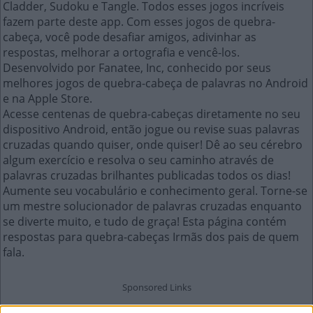
Cladder, Sudoku e Tangle. Todos esses jogos incríveis
fazem parte deste app. Com esses jogos de quebra-
cabeça, você pode desafiar amigos, adivinhar as
respostas, melhorar a ortografia e vencê-los.
Desenvolvido por Fanatee, Inc, conhecido por seus
melhores jogos de quebra-cabeça de palavras no Android
e na Apple Store.
Acesse centenas de quebra-cabeças diretamente no seu
dispositivo Android, então jogue ou revise suas palavras
cruzadas quando quiser, onde quiser! Dê ao seu cérebro
algum exercício e resolva o seu caminho através de
palavras cruzadas brilhantes publicadas todos os dias!
Aumente seu vocabulário e conhecimento geral. Torne-se
um mestre solucionador de palavras cruzadas enquanto
se diverte muito, e tudo de graça! Esta página contém
respostas para quebra-cabeças Irmãs dos pais de quem
fala.