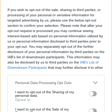
V
O
G
U
E
If you wish to opt-out of the sale, sharing to third parties, or
P
O
E
S
I
A
S
processing of your personal or sensitive information for
E
V
I
T
A
targeted advertising by us, please use the below opt-out
section to confirm your selection. Please note that after your
S
E
R
A
O
opt-out request is processed you may continue seeing
A
R
O
S
interest-based ads based on personal information utilized by
us or personal information disclosed to third parties prior to
O ato de desmontar do cavalo
:
your opt-out. You may separately opt-out of the further
disclosure of your personal information by third parties on the
A
P
E
A
R
IAB’s list of downstream participants. This information may
Fazê-lo é trabalhar a mais ou de noite
also be disclosed by us to third parties on the
:
IAB’s List of
Downstream Participants
that may further disclose it to other
S
third parties.
E
R
Ã
O
Personal Data Processing Opt Outs
Textos como os de Fernando Pessoa e Paulo Leminski
:
I want to opt-out of the Sharing of my
P
O
E
S
I
A
S
personal data.
Opted In
Sobrenome do jogador português Cristiano Ronaldo
:
I want to opt-out of the Sale of my