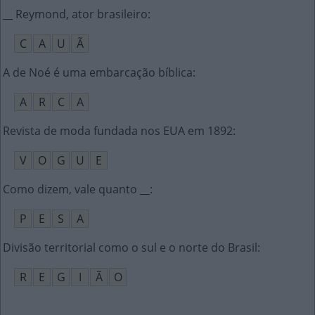
__ Reymond, ator brasileiro
:
C
A
U
Ã
A de Noé é uma embarcação bíblica
:
A
R
C
A
Revista de moda fundada nos EUA em 1892
:
V
O
G
U
E
Como dizem, vale quanto __
:
P
E
S
A
Divisão territorial como o sul e o norte do Brasil
:
R
E
G
I
Ã
O