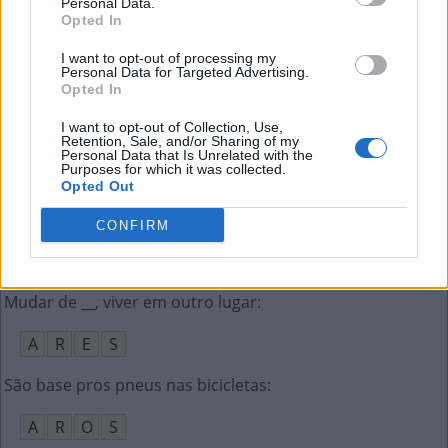
Personal Data.
A
V
E
I
R
O
Opted In
São feitas para concorrer aos prêmios da loteria
:
I want to opt-out of processing my
Personal Data for Targeted Advertising.
Opted In
A
P
O
S
T
A
S
I want to opt-out of Collection, Use,
Game __, fim ruim de um jogo de videogame (ing.)
:
Retention, Sale, and/or Sharing of my
Personal Data that Is Unrelated with the
Purposes for which it was collected.
O
V
E
R
Opted Out
Procura não fazer algo
:
CONFIRM
E
V
I
T
A
Mudar de __, viver em outro lugar
:
A
R
E
S
São base pros pneus nas bicicletas
:
A
R
O
S