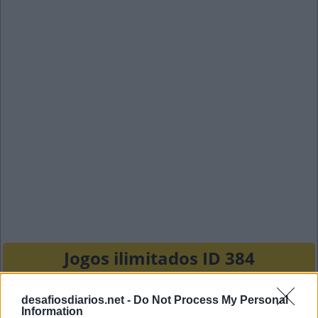
Jogos ilimitados ID 384
A
R
C
A
desafiosdiarios.net -
Do Not Process My Personal
Information
A
P
E
A
R