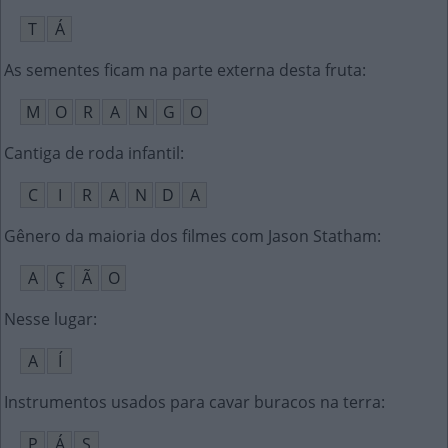
T
Á
As sementes ficam na parte externa desta fruta
:
M
O
R
A
N
G
O
Cantiga de roda infantil
:
C
I
R
A
N
D
A
Gênero da maioria dos filmes com Jason Statham
:
A
Ç
Ã
O
Nesse lugar
:
A
Í
Instrumentos usados para cavar buracos na terra
:
P
Á
S