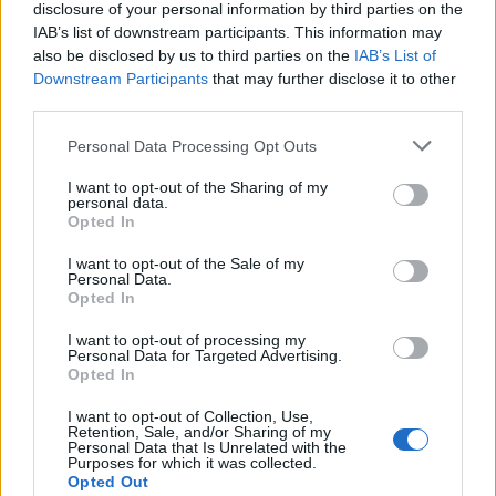
disclosure of your personal information by third parties on the
R
A
R
A
S
IAB’s list of downstream participants. This information may
Anno Domini; depois de Cristo, em latim
also be disclosed by us to third parties on the
:
IAB’s List of
Downstream Participants
that may further disclose it to other
A
third parties.
D
Personal Data Processing Opt Outs
JR, PL e __ representam níveis profissionais
:
I want to opt-out of the Sharing of my
S
R
personal data.
Opted In
Planta também conhecida como gravatá
:
I want to opt-out of the Sale of my
Personal Data.
C
A
R
O
Á
Opted In
Música famosa do cantor e compositor Beto Barbosa
:
I want to opt-out of processing my
Personal Data for Targeted Advertising.
Opted In
A
D
O
C
I
C
A
I want to opt-out of Collection, Use,
Banda francesa do disco Moon Safari (fra.)
:
Retention, Sale, and/or Sharing of my
Personal Data that Is Unrelated with the
Purposes for which it was collected.
A
I
R
Opted Out