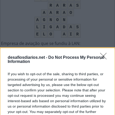
R
A
R
A
S
A
A
R
A
O
A
G
N
O
N
L
I
G
A
D
A
S
E
L
O
A
I
R
Empresa de aviação que se fundiu à LAN
:
T
A
M
desafiosdiarios.net -
Do Not Process My Personal
Information
Palavra em inglês para boné
:
If you wish to opt-out of the sale, sharing to third parties, or
C
A
P
processing of your personal or sensitive information for
targeted advertising by us, please use the below opt-out
O SY que foi autor israelense renomado
:
section to confirm your selection. Please note that after your
opt-out request is processed you may continue seeing
A
G
N
O
N
interest-based ads based on personal information utilized by
us or personal information disclosed to third parties prior to
Metais de terras __, grupo de elementos químicos
:
your opt-out. You may separately opt-out of the further