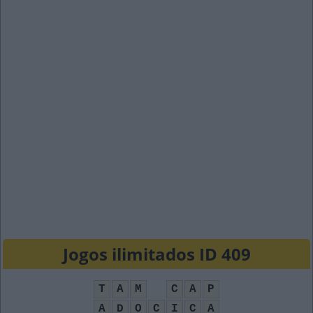
Jogos ilimitados ID 409
T
A
M
C
A
P
A
D
O
C
I
C
A