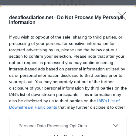
C
O
R
O
N
E
L
A
L
A
E
N
D
desafiosdiarios.net -
Do Not Process My Personal
Information
L
O
C
A
C
A
O
I
N
O
V
A
R
If you wish to opt-out of the sale, sharing to third parties, or
O
L
E
O
processing of your personal or sensitive information for
targeted advertising by us, please use the below opt-out
José __, o lutador mais forte que o mundo
:
section to confirm your selection. Please note that after your
opt-out request is processed you may continue seeing
A
L
D
O
interest-based ads based on personal information utilized by
us or personal information disclosed to third parties prior to
Mestre-__, cozinheiro com grande habilidade
:
your opt-out. You may separately opt-out of the further
disclosure of your personal information by third parties on the
C
U
C
A
IAB’s list of downstream participants. This information may
Antiga e tradicional casa de shows no RJ
also be disclosed by us to third parties on the
:
IAB’s List of
Downstream Participants
that may further disclose it to other
C
third parties.
A
N
E
C
Ã
O
Personal Data Processing Opt Outs
In the __, hit do Linkin Park (ing.)
: