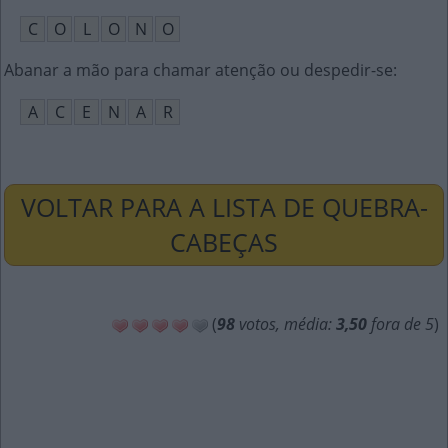
C
O
L
O
N
O
Abanar a mão para chamar atenção ou despedir-se
:
A
C
E
N
A
R
VOLTAR PARA A LISTA DE QUEBRA-
CABEÇAS
(
98
votos, média:
3,50
fora de 5
)