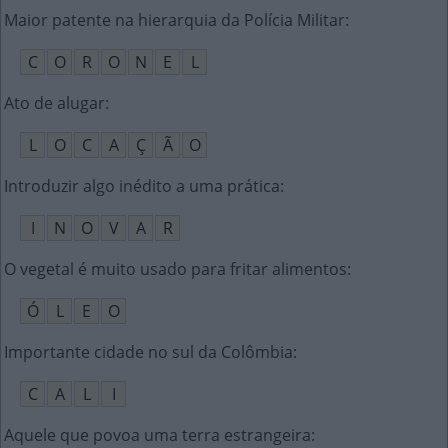
Maior patente na hierarquia da Polícia Militar
:
C
O
R
O
N
E
L
Ato de alugar
:
L
O
C
A
Ç
Ã
O
Introduzir algo inédito a uma prática
:
I
N
O
V
A
R
O vegetal é muito usado para fritar alimentos
:
Ó
L
E
O
Importante cidade no sul da Colômbia
:
C
A
L
I
Aquele que povoa uma terra estrangeira
: