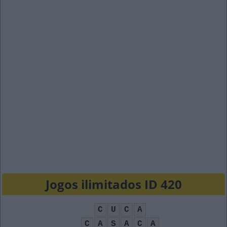
Jogos ilimitados ID 420
C
U
C
A
C
A
S
A
C
A