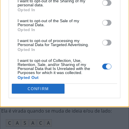
I want to opt-out of the Sharing of my
E
N
D
personal data.
Opted In
Animal como o papagaio e o avestruz
:
I want to opt-out of the Sale of my
Personal Data.
A
V
E
Opted In
Emprego, utilização
:
I want to opt-out of processing my
Personal Data for Targeted Advertising.
Opted In
U
S
O
I want to opt-out of Collection, Use,
Jogador de basquete que joga nos cantos da quadra
:
Retention, Sale, and/or Sharing of my
Personal Data that Is Unrelated with the
Purposes for which it was collected.
A
L
A
Opted Out
Gary, o bicho de estimação de Bob Esponja, é um
:
CONFIRM
C
A
R
A
C
O
L
Ela é virada quando se muda de ideia e/ou de lado
:
C
A
S
A
C
A