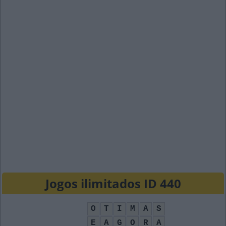
Jogos ilimitados ID 440
O
T
I
M
A
S
E
A
G
O
R
A