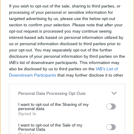
If you wish to opt-out of the sale, sharing to third parties, or
R
C
A
processing of your personal or sensitive information for
targeted advertising by us, please use the below opt-out
Portal da internet do cachorro da raça west
:
section to confirm your selection. Please note that after your
opt-out request is processed you may continue seeing
I
G
interest-based ads based on personal information utilized by
us or personal information disclosed to third parties prior to
Banda do disco Future Days (ing.)
:
your opt-out. You may separately opt-out of the further
disclosure of your personal information by third parties on the
C
A
N
IAB’s list of downstream participants. This information may
also be disclosed by us to third parties on the
IAB’s List of
Sigla da famosa Cable News Network
:
Downstream Participants
that may further disclose it to other
third parties.
C
N
N
Personal Data Processing Opt Outs
Anagrama muito bom de moitas
:
I want to opt-out of the Sharing of my
personal data.
Ó
T
I
M
A
S
Opted In
"__, José?", frase de um famoso poema de Drummond
:
I want to opt-out of the Sale of my
Personal Data.