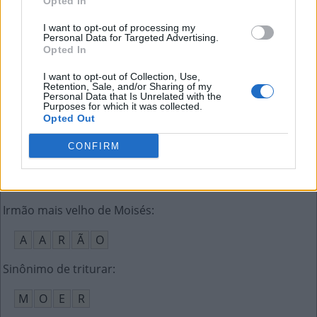
Opted In
E
A
G
O
R
A
I want to opt-out of processing my
Como é chamado o ensino a distância
:
Personal Data for Targeted Advertising.
Opted In
E
A
D
I want to opt-out of Collection, Use,
Retention, Sale, and/or Sharing of my
O bouquet que é um "ramo de cheiros" (fra.)
:
Personal Data that Is Unrelated with the
Purposes for which it was collected.
Opted Out
G
A
R
N
I
CONFIRM
Expira de modo a desobstruir o nariz
:
A
S
S
O
A
Irmão mais velho de Moisés
:
A
A
R
Ã
O
Sinônimo de triturar
:
M
O
E
R