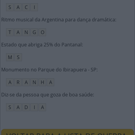
S
A
C
I
Ritmo musical da Argentina para dança dramática
:
T
A
N
G
O
Estado que abriga 25% do Pantanal
:
M
S
Monumento no Parque do Ibirapuera - SP
:
A
R
A
N
H
A
Diz-se da pessoa que goza de boa saúde
:
S
A
D
I
A