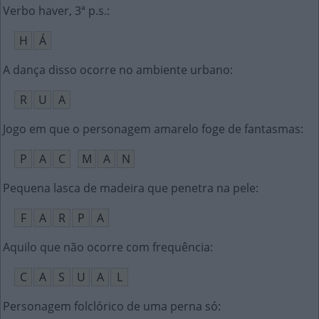
Verbo haver, 3ª p.s.
:
H
Á
A dança disso ocorre no ambiente urbano
:
R
U
A
Jogo em que o personagem amarelo foge de fantasmas
:
P
A
C
M
A
N
Pequena lasca de madeira que penetra na pele
:
F
A
R
P
A
Aquilo que não ocorre com frequência
:
C
A
S
U
A
L
Personagem folclórico de uma perna só
: