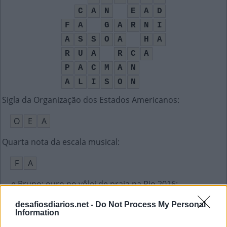
C
A
N
E
A
D
F
A
G
A
R
N
I
A
S
S
O
A
H
A
R
U
A
R
C
A
P
A
C
M
A
N
A
L
I
S
O
N
Sigla da Organização dos Estados Americanos
:
O
E
A
Quarta nota da escala musical
:
F
A
__ e Bruno: ouro no vôlei de praia na Rio 2016
:
A
L
I
S
O
N
desafiosdiarios.net -
Do Not Process My Personal
Information
Sigla do cabo com plugues coloridos usado na TV
: