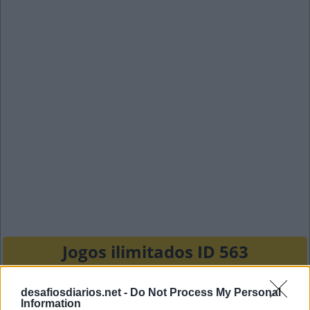
Jogos ilimitados ID 563
A
L
O
K
desafiosdiarios.net -
Do Not Process My Personal
Information
G
U
T
A