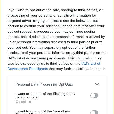
U
T
I
L
If you wish to opt-out of the sale, sharing to third parties, or
B
A
L
A
S
processing of your personal or sensitive information for
C
A
S
H
targeted advertising by us, please use the below opt-out
section to confirm your selection. Please note that after your
E
L
M
A
opt-out request is processed you may continue seeing
E
L
O
S
interest-based ads based on personal information utilized by
us or personal information disclosed to third parties prior to
O pão também conhecido como ázimo
:
your opt-out. You may separately opt-out of the further
disclosure of your personal information by third parties on the
A
S
M
O
IAB’s list of downstream participants. This information may
A chips que produz o Cheetos
also be disclosed by us to third parties on the
:
IAB’s List of
Downstream Participants
that may further disclose it to other
E
third parties.
L
M
A
Personal Data Processing Opt Outs
As argolas de uma corrente
:
I want to opt-out of the Sharing of my
E
L
O
S
personal data.
Opted In
Comunidade Economica Europeia, predecessora da UE
:
I want to opt-out of the Sale of my