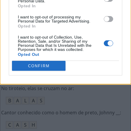
Personal Data.
C
E
E
Opted In
DJ brasileiro famoso pelo hit Hear Me Now
:
I want to opt-out of processing my
Personal Data for Targeted Advertising.
Opted In
A
L
O
K
I want to opt-out of Collection, Use,
Aquilo que tem serventia
:
Retention, Sale, and/or Sharing of my
Personal Data that Is Unrelated with the
Purposes for which it was collected.
Ú
T
I
L
Opted Out
__ Stresser, a Bebel de A Grande Família
:
CONFIRM
G
U
T
A
No tiroteio, elas se cruzam no ar
:
B
A
L
A
S
Cantor conhecido como o homem de preto, Johnny __
:
C
A
S
H