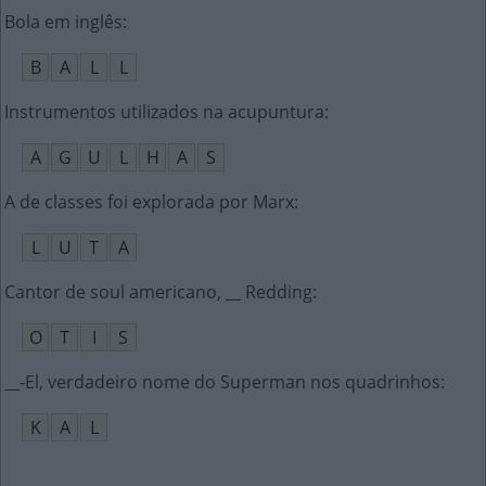
Bola em inglês
:
B
A
L
L
Instrumentos utilizados na acupuntura
:
A
G
U
L
H
A
S
A de classes foi explorada por Marx
:
L
U
T
A
Cantor de soul americano, __ Redding
:
O
T
I
S
__-El, verdadeiro nome do Superman nos quadrinhos
:
K
A
L