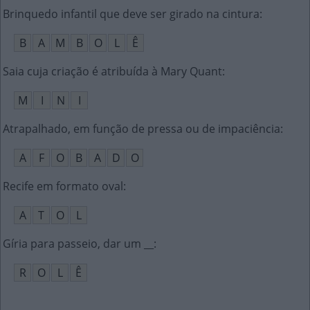
Brinquedo infantil que deve ser girado na cintura
:
B
A
M
B
O
L
Ê
Saia cuja criação é atribuída à Mary Quant
:
M
I
N
I
Atrapalhado, em função de pressa ou de impaciência
:
A
F
O
B
A
D
O
Recife em formato oval
:
A
T
O
L
Gíria para passeio, dar um __
:
R
O
L
Ê