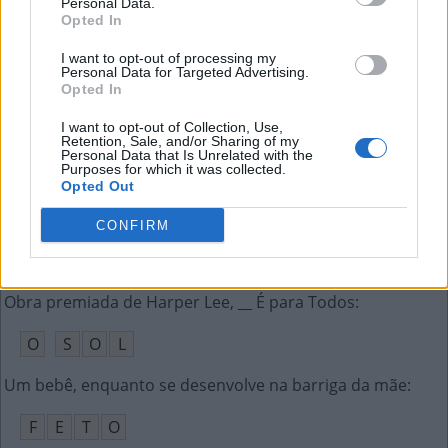
Personal Data.
B
A
L
E
Opted In
Nome de __, renomado; pode ser medido em quilos
:
I want to opt-out of processing my
Personal Data for Targeted Advertising.
Opted In
P
E
S
O
I want to opt-out of Collection, Use,
La La __, filme indicado ao Oscar (ing.)
:
Retention, Sale, and/or Sharing of my
Personal Data that Is Unrelated with the
Purposes for which it was collected.
L
A
N
D
Opted Out
Amigo do Beto de Vila Sésamo
:
CONFIRM
Ê
N
I
O
Obra premiada de Harper Lee, __ É para Todos
:
O
S
O
L
Um bebê, enquanto se desenvolve na barriga da mãe
:
F
E
T
O