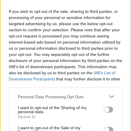
O
S
O
L
If you wish to opt-out of the sale, sharing to third parties, or
B
A
M
B
O
L
E
processing of your personal or sensitive information for
A
L
I
A
targeted advertising by us, please use the below opt-out
section to confirm your selection. Please note that after your
L
A
N
D
opt-out request is processed you may continue seeing
E
N
I
O
interest-based ads based on personal information utilized by
us or personal information disclosed to third parties prior to
Une, combina
:
your opt-out. You may separately opt-out of the further
disclosure of your personal information by third parties on the
A
L
I
A
IAB’s list of downstream participants. This information may
O mesmo que estar informado de algo
also be disclosed by us to third parties on the
:
IAB’s List of
Downstream Participants
that may further disclose it to other
A
third parties.
P
A
R
Personal Data Processing Opt Outs
__ Moore, quadrinista autor de V de Vingança
:
I want to opt-out of the Sharing of my
A
L
A
N
personal data.
Opted In
Christian __, ator vencedor do Oscar
:
I want to opt-out of the Sale of my