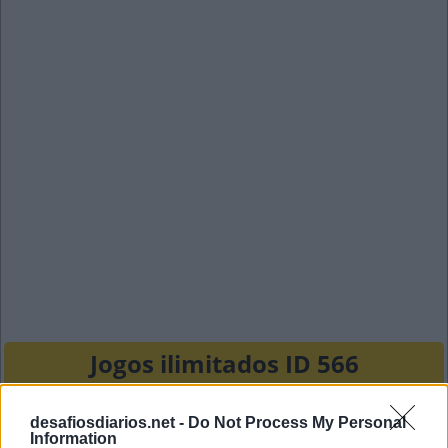
Jogos ilimitados ID 566
A
P
A
R
desafiosdiarios.net -
Do Not Process My Personal
Information
F
E
T
O