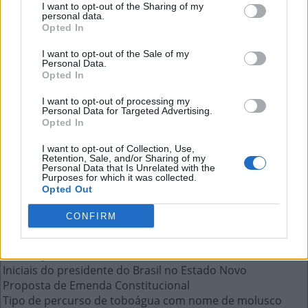
I want to opt-out of the Sharing of my
personal data.
Opted In
Obra premiada de Harper Lee, __ É
I want to opt-out of the Sale of my
para Todos
Personal Data.
Opted In
A resposta a esta pergunta:
I want to opt-out of processing my
Personal Data for Targeted Advertising.
Opted In
O
S
O
L
I want to opt-out of Collection, Use,
Retention, Sale, and/or Sharing of my
Personal Data that Is Unrelated with the
Mais respostas deste quebra-cabeça:
Purposes for which it was collected.
Opted Out
Ficar com o rosto vermelho de emoção
As argolas de uma corrente
CONFIRM
Entrega econômica de mercadorias via Correios
Referente a animais com asas e capazes de voar
Pessoa Jurídica
Iniciais do presidente do Brasil no Estado Novo
Proposta de Emenda Constitucional
Tipo de percurso de toboágua com nome de molusco