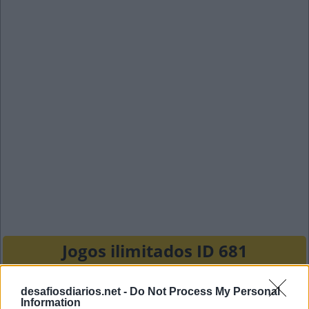
Jogos ilimitados ID 681
A
B
A
S
desafiosdiarios.net -
Do Not Process My Personal
Information
R
O
L
E