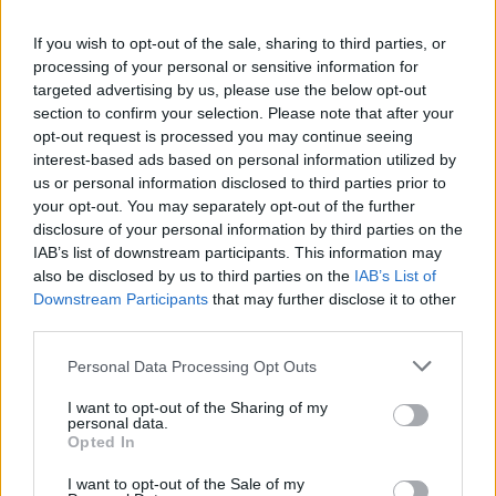
A
N
O
S
If you wish to opt-out of the sale, sharing to third parties, or
R
E
C
R
I
E
I
processing of your personal or sensitive information for
I
T
A
U
targeted advertising by us, please use the below opt-out
section to confirm your selection. Please note that after your
T
E
S
T
opt-out request is processed you may continue seeing
A
R
E
A
interest-based ads based on personal information utilized by
us or personal information disclosed to third parties prior to
É possível abrir várias numa janela do navegador
:
your opt-out. You may separately opt-out of the further
disclosure of your personal information by third parties on the
A
B
A
S
IAB’s list of downstream participants. This information may
José Bonifácio de Oliveira Sobrinho, da TV Globo
also be disclosed by us to third parties on the
IAB’s List of
:
Downstream Participants
that may further disclose it to other
B
third parties.
O
N
I
Personal Data Processing Opt Outs
Um milênio possui mil deles
:
I want to opt-out of the Sharing of my
A
N
O
S
personal data.
Opted In
__ Cadillac, a musa do Carandiru
:
I want to opt-out of the Sale of my