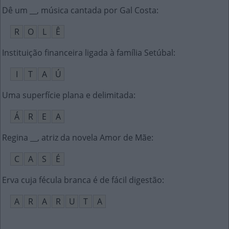
Dê um __, música cantada por Gal Costa
:
R
O
L
Ê
Instituição financeira ligada à família Setúbal
:
I
T
A
Ú
Uma superfície plana e delimitada
:
Á
R
E
A
Regina __, atriz da novela Amor de Mãe
:
C
A
S
É
Erva cuja fécula branca é de fácil digestão
:
A
R
A
R
U
T
A