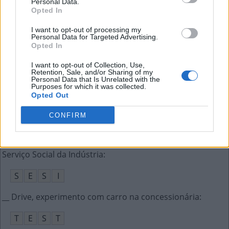
Personal Data.
R
I
T
A
Opted In
__ vera, planta com diversos usos medicinais
:
I want to opt-out of processing my
Personal Data for Targeted Advertising.
Opted In
A
L
O
E
I want to opt-out of Collection, Use,
Composto usado como anestésico local
:
Retention, Sale, and/or Sharing of my
Personal Data that Is Unrelated with the
Purposes for which it was collected.
É
T
E
R
Opted Out
“Eu te __ só pro meu prazer”, canta Leoni
:
CONFIRM
R
E
C
R
I
E
I
Serviço Social da Indústria
:
S
E
S
I
__ Drive, experimento com carro na concessionária
:
T
E
S
T