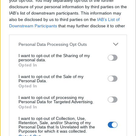
your opt-out. You may separately opt-out of the further
disclosure of your personal information by third parties on the
O
P
E
P
IAB’s list of downstream participants. This information may
also be disclosed by us to third parties on the
IAB’s List of
Abreviação de você
:
Downstream Participants
that may further disclose it to other
third parties.
V
C
Personal Data Processing Opt Outs
__ Stafford, explorador do Discovery Channel
:
I want to opt-out of the Sharing of my
personal data.
E
D
Opted In
Adorar, gostar muito de alguém
:
I want to opt-out of the Sale of my
Personal Data.
Opted In
A
M
A
R
I want to opt-out of processing my
Identificador de chamadas
:
Personal Data for Targeted Advertising.
Opted In
B
I
N
A
I want to opt-out of Collection, Use,
Retention, Sale, and/or Sharing of my
Cantora e compositora do hit de 2014 Chandelier
:
Personal Data that Is Unrelated with the
Purposes for which it was collected.