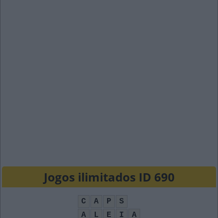
Jogos ilimitados ID 690
C
A
P
S
A
L
E
I
A