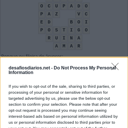
O
C
U
P
A
D
O
P
A
Z
V
C
E
D
B
O
I
P
O
S
T
I
G
O
R
U
I
N
A
A
M
A
R
Renque ou fileira de árvores
:
A
L
E
I
A
desafiosdiarios.net -
Do Not Process My Personal
Information
Dar __, trazer um filho ao mundo
:
If you wish to opt-out of the sale, sharing to third parties, or
À
L
U
Z
processing of your personal or sensitive information for
targeted advertising by us, please use the below opt-out
Sigla para a profilaxia pós-exposição
:
section to confirm your selection. Please note that after your
opt-out request is processed you may continue seeing
P
E
P
interest-based ads based on personal information utilized by
us or personal information disclosed to third parties prior to
Organização dos Países Exportadores de Petróleo
: