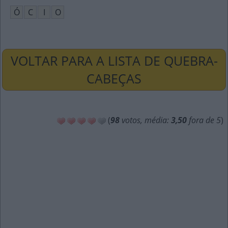
Ó
C
I
O
VOLTAR PARA A LISTA DE QUEBRA-
CABEÇAS
(
98
votos, média:
3,50
fora de 5
)