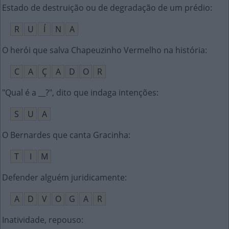
Estado de destruição ou de degradação de um prédio
:
R
U
Í
N
A
O herói que salva Chapeuzinho Vermelho na história
:
C
A
Ç
A
D
O
R
"Qual é a __?", dito que indaga intenções
:
S
U
A
O Bernardes que canta Gracinha
:
T
I
M
Defender alguém juridicamente
:
A
D
V
O
G
A
R
Inatividade, repouso
: