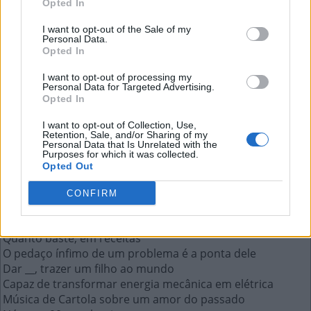
Opted In
Dar __, trazer um filho ao mundo
I want to opt-out of the Sale of my
Personal Data.
A resposta a esta pergunta:
Opted In
I want to opt-out of processing my
À
L
U
Z
Personal Data for Targeted Advertising.
Opted In
Mais respostas deste quebra-cabeça:
I want to opt-out of Collection, Use,
Retention, Sale, and/or Sharing of my
Canção do Jota Quest que não escuta mais
Personal Data that Is Unrelated with the
Purposes for which it was collected.
Sentimento que deixa alguém irado
Opted Out
Estado americano em que fica a cidade de Las Vegas
O tempo faz isso quando passa rápido
CONFIRM
Sigla da Confederação Brasileira de Karatê
Televisão
Quanto baste, em receitas
O pedaço ínfimo de um problema é a ponta dele
Dar __, trazer um filho ao mundo
Capaz de transformar energia mecânica em elétrica
Música de Cartola sobre um amor do passado