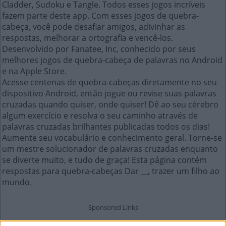
Cladder, Sudoku e Tangle. Todos esses jogos incríveis
fazem parte deste app. Com esses jogos de quebra-
cabeça, você pode desafiar amigos, adivinhar as
respostas, melhorar a ortografia e vencê-los.
Desenvolvido por Fanatee, Inc, conhecido por seus
melhores jogos de quebra-cabeça de palavras no Android
e na Apple Store.
Acesse centenas de quebra-cabeças diretamente no seu
dispositivo Android, então jogue ou revise suas palavras
cruzadas quando quiser, onde quiser! Dê ao seu cérebro
algum exercício e resolva o seu caminho através de
palavras cruzadas brilhantes publicadas todos os dias!
Aumente seu vocabulário e conhecimento geral. Torne-se
um mestre solucionador de palavras cruzadas enquanto
se diverte muito, e tudo de graça! Esta página contém
respostas para quebra-cabeças Dar __, trazer um filho ao
mundo.