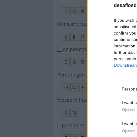
desafiosdi
C
A
R
E
C
A
If you wish 
O mesmo que existir
:
sensitive in
confirm you
S
E
R
continue se
information 
__ de poucos amigos, ranzinza, int
further disc
participants
C
A
R
A
Downstream 
Personagem de Kevin McKidd em 
O
W
E
N
Persona
Mossoró fica nesse estado
:
I want t
Opted 
R
N
I want t
Ir para dentro
:
Opted 