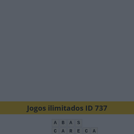
Jogos ilimitados ID 737
A
B
A
S
C
A
R
E
C
A