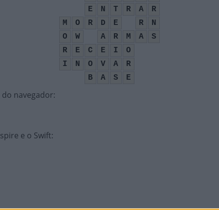
E
N
T
R
A
R
M
O
R
D
E
R
N
O
W
A
R
M
A
S
R
E
C
E
I
O
I
N
O
V
A
R
B
A
S
E
la do navegador
:
ire e o Swift
:
númeras vezes
: