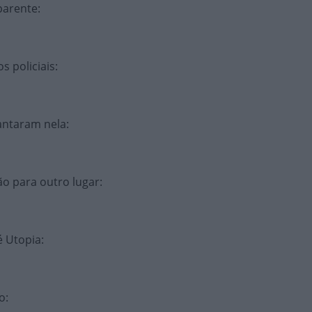
parente
:
s policiais
:
cantaram nela
:
o para outro lugar
:
é Utopia
:
ro
: