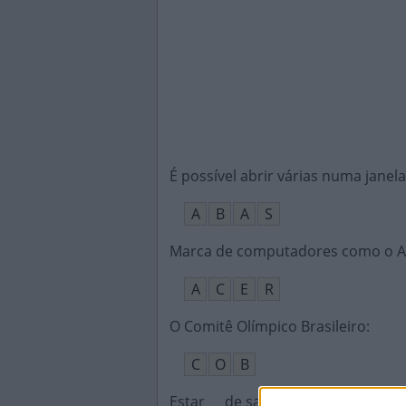
É possível abrir várias numa jane
A
B
A
S
Marca de computadores como o Asp
A
C
E
R
O Comitê Olímpico Brasileiro
:
C
O
B
Estar __ de saber, já ter ouvido i