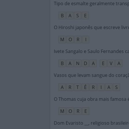
Tipo de esmalte geralmente trans
B
A
S
E
O Hiroshi japonês que escreve livro
M
O
R
I
Ivete Sangalo e Saulo Fernandes 
B
A
N
D
A
E
V
A
Vasos que levam sangue do coraçã
A
R
T
É
R
I
A
S
O Thomas cuja obra mais famosa 
M
O
R
E
Dom Evaristo __, religioso brasilei