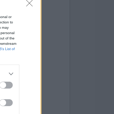
sonal or
ection to
ou may
 personal
out of the
 downstream
B’s List of