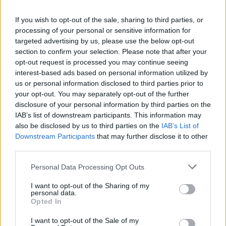
A
S
I
C
S
If you wish to opt-out of the sale, sharing to third parties, or
C
A
P
E
L
A
O
processing of your personal or sensitive information for
A
L
E
T
A
targeted advertising by us, please use the below opt-out
section to confirm your selection. Please note that after your
S
E
L
A
R
opt-out request is processed you may continue seeing
A
M
O
R
interest-based ads based on personal information utilized by
us or personal information disclosed to third parties prior to
Animal roedor de hábitos noturnos
:
your opt-out. You may separately opt-out of the further
disclosure of your personal information by third parties on the
P
A
C
A
IAB’s list of downstream participants. This information may
O nome da asinha do avião
also be disclosed by us to third parties on the
:
IAB’s List of
Downstream Participants
that may further disclose it to other
A
third parties.
L
E
T
A
Personal Data Processing Opt Outs
Tingir de azul-escuro
:
I want to opt-out of the Sharing of my
A
N
I
L
A
R
personal data.
Opted In
O caramujo leva a sua consigo
:
I want to opt-out of the Sale of my