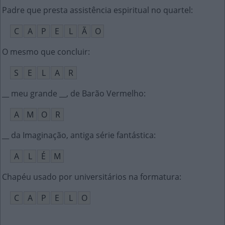
Padre que presta assistência espiritual no quartel
:
C
A
P
E
L
Ã
O
O mesmo que concluir
:
S
E
L
A
R
__ meu grande __, de Barão Vermelho
:
A
M
O
R
__ da Imaginação, antiga série fantástica
:
A
L
É
M
Chapéu usado por universitários na formatura
:
C
A
P
E
L
O