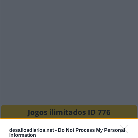
Jogos ilimitados ID 776
R
A
P
E
desafiosdiarios.net -
Do Not Process My Personal
Information
C
E
N
A
S