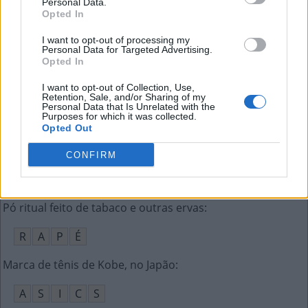
Personal Data.
C
A
S
A
Opted In
Posto de gasolina do tigre como mascote
:
I want to opt-out of processing my
Personal Data for Targeted Advertising.
Opted In
E
S
S
O
I want to opt-out of Collection, Use,
Ato de desligar e religar um PC, celular etc.
:
Retention, Sale, and/or Sharing of my
Personal Data that Is Unrelated with the
Purposes for which it was collected.
R
E
S
E
T
A
R
Opted Out
Todo filme tem várias delas
:
CONFIRM
C
E
N
A
S
Pó ritual feito de tabaco e outras ervas
:
R
A
P
É
Marca de tênis de Kobe, no Japão
:
A
S
I
C
S