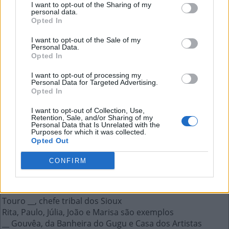
I want to opt-out of the Sharing of my
personal data.
Opted In
Maior número real fator de dois ou
I want to opt-out of the Sale of my
mais números
Personal Data.
Opted In
A resposta a esta pergunta:
I want to opt-out of processing my
Personal Data for Targeted Advertising.
Opted In
M
D
C
I want to opt-out of Collection, Use,
Retention, Sale, and/or Sharing of my
Personal Data that Is Unrelated with the
Mais respostas deste quebra-cabeça:
Purposes for which it was collected.
Opted Out
A pessoa que deixou de ser algo
Mercedes __, cantora argentina
CONFIRM
__ Sagan, cientista e cosmólogo americano
Maior número real fator de dois ou mais números
O mais curto do ano é fevereiro
Touro __, chefe tribal dos Sioux
Rita, Paulo, Júlia, João e Marisa são exemplos
__ Gouvêa, da Banheira do Gugu e Casa dos Artistas