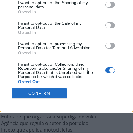
I want to opt-out of the Sharing of my
personal data.
Opted In
Muhammad __, nome muçulmano
I want to opt-out of the Sale of my
de Cassius Clay
Personal Data.
Opted In
A resposta a esta pergunta:
I want to opt-out of processing my
Personal Data for Targeted Advertising.
Opted In
A
L
I
I want to opt-out of Collection, Use,
Retention, Sale, and/or Sharing of my
Personal Data that Is Unrelated with the
Mais respostas deste quebra-cabeça:
Purposes for which it was collected.
Opted Out
Le Lis __, marca de moda brasileira
Mar em inglês
CONFIRM
Número 90 em algarismo romano
Nem todo herói usa __, diz o meme
Tirinha de Adão Iturrusgarai com nome feminino
Entidade que organiza a Superliga de vôlei
Agência que regula o setor de petróleo
Inseto que apelida motocicletas