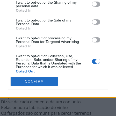
I want to opt-out of the Sharing of my
personal data.
Opted In
O nome da reação com o coração no
I want to opt-out of the Sale of my
Facebook
Personal Data.
Opted In
A resposta a esta pergunta:
I want to opt-out of processing my
Personal Data for Targeted Advertising.
Opted In
A
M
E
I
I want to opt-out of Collection, Use,
Retention, Sale, and/or Sharing of my
Personal Data that Is Unrelated with the
Mais respostas deste quebra-cabeça:
Purposes for which it was collected.
Opted Out
Anticorpo produzido na fase aguda da doença
Versão mais curta da gíria oxente
CONFIRM
Usadas para prender criminosos
Região antigamente habitada por récios na Áustria
Lucy __, uma das Panteras na versão de 2000
Diz-se de cada elemento de um conjunto
Relacionada à fabricação do vinho
Os farpados são comuns para cercar terrenos