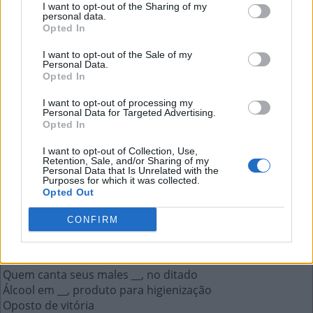
I want to opt-out of the Sharing of my
personal data.
Opted In
Odin é o mais sábio e velho deles no
I want to opt-out of the Sale of my
mito nórdico
Personal Data.
Opted In
A resposta a esta pergunta:
I want to opt-out of processing my
Personal Data for Targeted Advertising.
Opted In
D
E
U
S
E
S
I want to opt-out of Collection, Use,
Retention, Sale, and/or Sharing of my
Personal Data that Is Unrelated with the
Mais respostas deste quebra-cabeça:
Purposes for which it was collected.
Opted Out
"__ breve", despedida esperançosa
Uma escola de samba é dividida por elas
CONFIRM
Sigla inglesa da Agência Espacial Europeia
O que a água é capaz de matar
Odin é o mais sábio e velho deles no mito nórdico
Quem canta seus males __, no ditado
Álcool em __, produto para higienização
Oposto de vitória