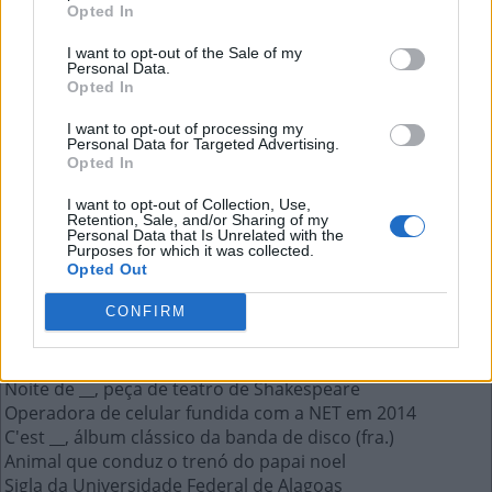
Opted In
Sigla da Universidade Federal de
I want to opt-out of the Sale of my
Alagoas
Personal Data.
Opted In
A resposta a esta pergunta:
I want to opt-out of processing my
Personal Data for Targeted Advertising.
Opted In
U
F
A
L
I want to opt-out of Collection, Use,
Retention, Sale, and/or Sharing of my
Mais respostas deste quebra-cabeça:
Personal Data that Is Unrelated with the
Purposes for which it was collected.
Ser de estatura baixa, comum na mitologia nórdica
Opted Out
Animal conhecido como lince-do-deserto
CONFIRM
Novela estrelada por Angélica, __ Talentos
A Associação Nacional de Editores de Revista
Preposição "a" + artigo "os"
Noite de __, peça de teatro de Shakespeare
Operadora de celular fundida com a NET em 2014
C'est __, álbum clássico da banda de disco (fra.)
Animal que conduz o trenó do papai noel
Sigla da Universidade Federal de Alagoas