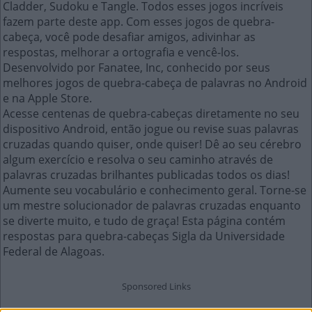
Cladder, Sudoku e Tangle. Todos esses jogos incríveis
fazem parte deste app. Com esses jogos de quebra-
cabeça, você pode desafiar amigos, adivinhar as
respostas, melhorar a ortografia e vencê-los.
Desenvolvido por Fanatee, Inc, conhecido por seus
melhores jogos de quebra-cabeça de palavras no Android
e na Apple Store.
Acesse centenas de quebra-cabeças diretamente no seu
dispositivo Android, então jogue ou revise suas palavras
cruzadas quando quiser, onde quiser! Dê ao seu cérebro
algum exercício e resolva o seu caminho através de
palavras cruzadas brilhantes publicadas todos os dias!
Aumente seu vocabulário e conhecimento geral. Torne-se
um mestre solucionador de palavras cruzadas enquanto
se diverte muito, e tudo de graça! Esta página contém
respostas para quebra-cabeças Sigla da Universidade
Federal de Alagoas.