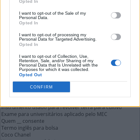
Opted In
Vazios, sem conteúdo interno
I want to opt-out of the Sale of my
Personal Data.
A resposta a esta pergunta:
Opted In
I want to opt-out of processing my
O
C
O
S
Personal Data for Targeted Advertising.
Opted In
Mais respostas deste quebra-cabeça:
I want to opt-out of Collection, Use,
Retention, Sale, and/or Sharing of my
Sigla do Programa de Aceleração do Crescimento
Personal Data that Is Unrelated with the
Purposes for which it was collected.
Obedecer, seguir uma ordem
Opted Out
Senhor da casa, patrão
A quem se deve dinheiro
CONFIRM
CD-__, usado para armazenar arquivos digitais
Pessoa com boa saúde
Instrumento usado para revolver terra para cultivo
Exame para universitários aplicado pelo MEC
Quem __ consente
Termo inglês para bolsa
Coco Chanel