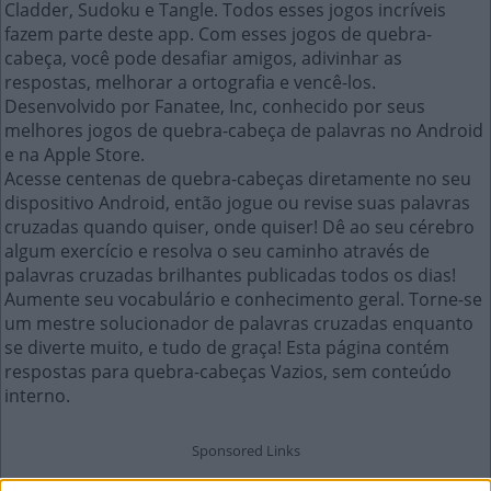
Cladder, Sudoku e Tangle. Todos esses jogos incríveis
fazem parte deste app. Com esses jogos de quebra-
cabeça, você pode desafiar amigos, adivinhar as
respostas, melhorar a ortografia e vencê-los.
Desenvolvido por Fanatee, Inc, conhecido por seus
melhores jogos de quebra-cabeça de palavras no Android
e na Apple Store.
Acesse centenas de quebra-cabeças diretamente no seu
dispositivo Android, então jogue ou revise suas palavras
cruzadas quando quiser, onde quiser! Dê ao seu cérebro
algum exercício e resolva o seu caminho através de
palavras cruzadas brilhantes publicadas todos os dias!
Aumente seu vocabulário e conhecimento geral. Torne-se
um mestre solucionador de palavras cruzadas enquanto
se diverte muito, e tudo de graça! Esta página contém
respostas para quebra-cabeças Vazios, sem conteúdo
interno.