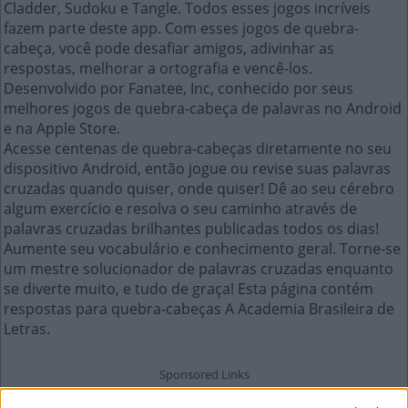
Cladder, Sudoku e Tangle. Todos esses jogos incríveis
fazem parte deste app. Com esses jogos de quebra-
cabeça, você pode desafiar amigos, adivinhar as
respostas, melhorar a ortografia e vencê-los.
Desenvolvido por Fanatee, Inc, conhecido por seus
melhores jogos de quebra-cabeça de palavras no Android
e na Apple Store.
Acesse centenas de quebra-cabeças diretamente no seu
dispositivo Android, então jogue ou revise suas palavras
cruzadas quando quiser, onde quiser! Dê ao seu cérebro
algum exercício e resolva o seu caminho através de
palavras cruzadas brilhantes publicadas todos os dias!
Aumente seu vocabulário e conhecimento geral. Torne-se
um mestre solucionador de palavras cruzadas enquanto
se diverte muito, e tudo de graça! Esta página contém
respostas para quebra-cabeças A Academia Brasileira de
Letras.