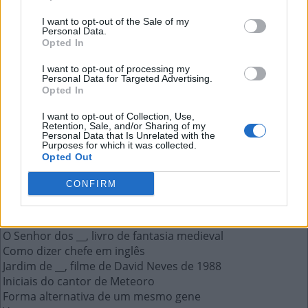
A Academia Brasileira de Letras
I want to opt-out of the Sale of my
Personal Data.
Opted In
A resposta a esta pergunta:
I want to opt-out of processing my
Personal Data for Targeted Advertising.
A
B
L
Opted In
I want to opt-out of Collection, Use,
Mais respostas deste quebra-cabeça:
Retention, Sale, and/or Sharing of my
Personal Data that Is Unrelated with the
O pronome "ela" em inglês
Purposes for which it was collected.
Opted Out
Terceira pessoa do plural no masculino
__ Bunny, foi dublada por Zendaya em Space Jam 2
CONFIRM
A Academia Brasileira de Letras
Roedores associados a esgotos
Na hora do __ ver, na hora H
O Senhor dos __, livro de fantasia medieval
Como dizer chefe em inglês
Jardim de __, filme de David Neves de 1988
Iniciais do cantor de Meteoro
Forma alternativa de um mesmo gene