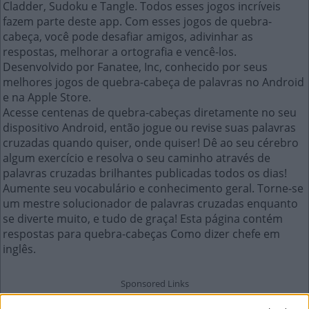
Cladder, Sudoku e Tangle. Todos esses jogos incríveis
fazem parte deste app. Com esses jogos de quebra-
cabeça, você pode desafiar amigos, adivinhar as
respostas, melhorar a ortografia e vencê-los.
Desenvolvido por Fanatee, Inc, conhecido por seus
melhores jogos de quebra-cabeça de palavras no Android
e na Apple Store.
Acesse centenas de quebra-cabeças diretamente no seu
dispositivo Android, então jogue ou revise suas palavras
cruzadas quando quiser, onde quiser! Dê ao seu cérebro
algum exercício e resolva o seu caminho através de
palavras cruzadas brilhantes publicadas todos os dias!
Aumente seu vocabulário e conhecimento geral. Torne-se
um mestre solucionador de palavras cruzadas enquanto
se diverte muito, e tudo de graça! Esta página contém
respostas para quebra-cabeças Como dizer chefe em
inglês.