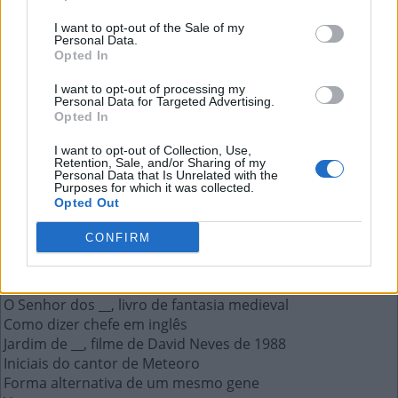
Como dizer chefe em inglês
I want to opt-out of the Sale of my
Personal Data.
Opted In
A resposta a esta pergunta:
I want to opt-out of processing my
Personal Data for Targeted Advertising.
B
O
S
S
Opted In
I want to opt-out of Collection, Use,
Mais respostas deste quebra-cabeça:
Retention, Sale, and/or Sharing of my
Personal Data that Is Unrelated with the
O pronome "ela" em inglês
Purposes for which it was collected.
Opted Out
Terceira pessoa do plural no masculino
__ Bunny, foi dublada por Zendaya em Space Jam 2
CONFIRM
A Academia Brasileira de Letras
Roedores associados a esgotos
Na hora do __ ver, na hora H
O Senhor dos __, livro de fantasia medieval
Como dizer chefe em inglês
Jardim de __, filme de David Neves de 1988
Iniciais do cantor de Meteoro
Forma alternativa de um mesmo gene