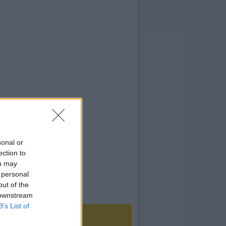
sonal or
ection to
ou may
 personal
out of the
 downstream
B’s List of
o