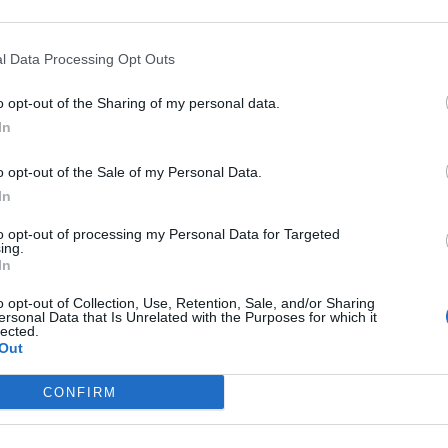
l Data Processing Opt Outs
o opt-out of the Sharing of my personal data.
In
bra-cabeça:
inal científica
o opt-out of the Sale of my Personal Data.
tempestades
In
pretar James Bond
to opt-out of processing my Personal Data for Targeted
ing.
o de Tiradentes
In
pico
o opt-out of Collection, Use, Retention, Sale, and/or Sharing
lepípedo
ersonal Data that Is Unrelated with the Purposes for which it
lected.
vem ser derrubados
Out
uro
p Guardiola
CONFIRM
l, dura