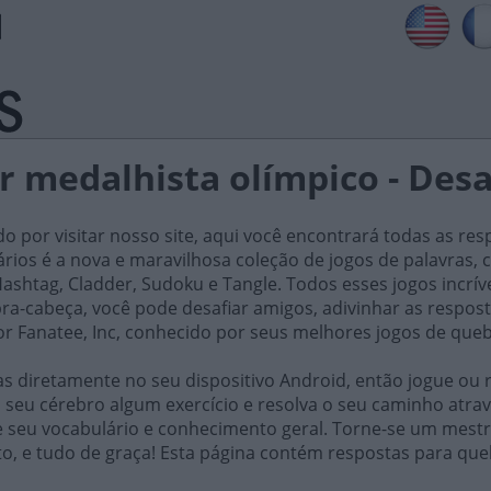
r medalhista olímpico - Desa
do por visitar nosso site, aqui você encontrará todas as res
iários é a nova e maravilhosa coleção de jogos de palavra
ashtag, Cladder, Sudoku e Tangle. Todos esses jogos incrív
ra-cabeça, você pode desafiar amigos, adivinhar as respost
or Fanatee, Inc, conhecido por seus melhores jogos de que
 diretamente no seu dispositivo Android, então jogue ou r
 seu cérebro algum exercício e resolva o seu caminho atrav
e seu vocabulário e conhecimento geral. Torne-se um mestr
o, e tudo de graça! Esta página contém respostas para que