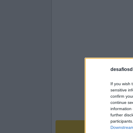
desafiosdi
If you wish 
sensitive in
confirm you
continue se
information 
further disc
participants
Downstream 