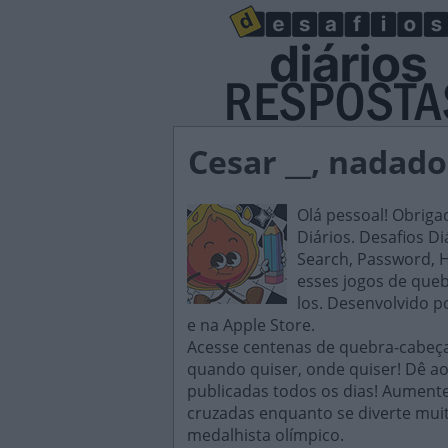
Cesar __, nadado
Olá pessoal! Obriga
Diários. Desafios D
Search, Password, H
esses jogos de queb
los. Desenvolvido p
e na Apple Store.
Acesse centenas de quebra-cabeças
quando quiser, onde quiser! Dê ao
publicadas todos os dias! Aument
cruzadas enquanto se diverte muit
medalhista olímpico.