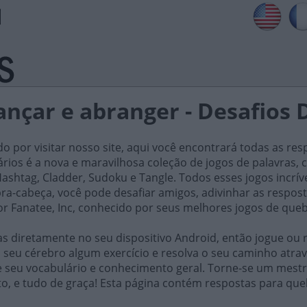
nçar e abranger - Desafios 
do por visitar nosso site, aqui você encontrará todas as res
iários é a nova e maravilhosa coleção de jogos de palavra
ashtag, Cladder, Sudoku e Tangle. Todos esses jogos incrív
ra-cabeça, você pode desafiar amigos, adivinhar as respost
or Fanatee, Inc, conhecido por seus melhores jogos de que
 diretamente no seu dispositivo Android, então jogue ou r
 seu cérebro algum exercício e resolva o seu caminho atrav
e seu vocabulário e conhecimento geral. Torne-se um mestr
to, e tudo de graça! Esta página contém respostas para qu