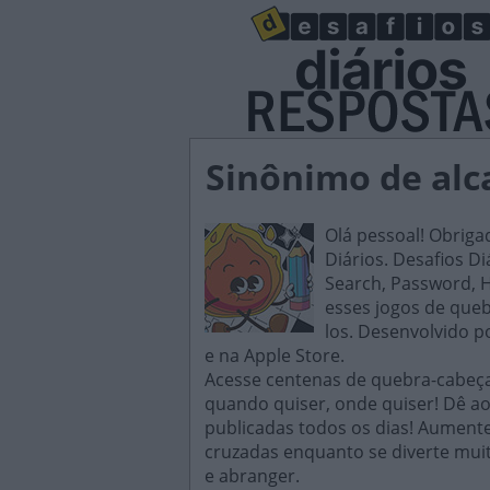
Sinônimo de alca
Olá pessoal! Obriga
Diários. Desafios D
Search, Password, H
esses jogos de queb
los. Desenvolvido p
e na Apple Store.
Acesse centenas de quebra-cabeças
quando quiser, onde quiser! Dê ao
publicadas todos os dias! Aument
cruzadas enquanto se diverte mui
e abranger.