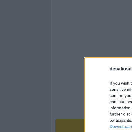
desafiosdi
If you wish 
sensitive in
confirm you
continue se
information 
further disc
participants
Downstream 