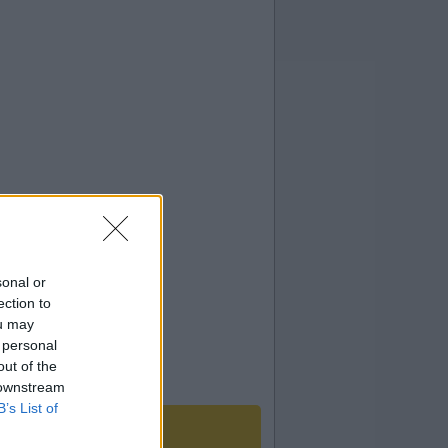
sonal or
ection to
ou may
 personal
out of the
 downstream
B’s List of