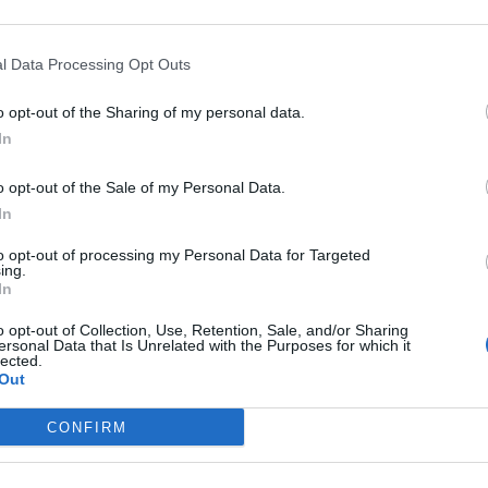
l Data Processing Opt Outs
o opt-out of the Sharing of my personal data.
In
bra-cabeça:
inal científica
o opt-out of the Sale of my Personal Data.
tempestades
In
pretar James Bond
to opt-out of processing my Personal Data for Targeted
ing.
o de Tiradentes
In
pico
o opt-out of Collection, Use, Retention, Sale, and/or Sharing
lepípedo
ersonal Data that Is Unrelated with the Purposes for which it
lected.
vem ser derrubados
Out
uro
p Guardiola
CONFIRM
l, dura