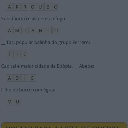
A
R
R
O
U
B
O
Substância resistente ao fogo
:
A
M
I
A
N
T
O
__ Tac, popular balinha do grupo Ferrero
:
T
I
C
Capital e maior cidade da Etiópia, __ Abeba
:
A
D
I
S
Filho de burro com égua
:
M
U