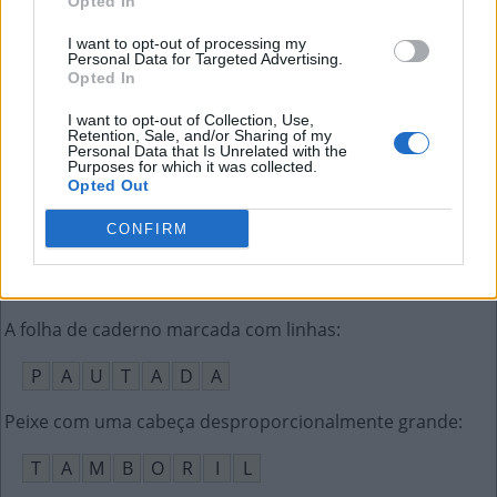
Opted In
T
I
R
A
M
I
S
U
I want to opt-out of processing my
Tipo de presunto como o serrano ou o pata negra
:
Personal Data for Targeted Advertising.
Opted In
I
B
É
R
I
C
O
I want to opt-out of Collection, Use,
Retention, Sale, and/or Sharing of my
Deserto mais quente do mundo
:
Personal Data that Is Unrelated with the
Purposes for which it was collected.
Opted Out
S
A
A
R
A
CONFIRM
Os surfistas costumam procurar as melhores
:
O
N
D
A
S
A folha de caderno marcada com linhas
:
P
A
U
T
A
D
A
Peixe com uma cabeça desproporcionalmente grande
:
T
A
M
B
O
R
I
L