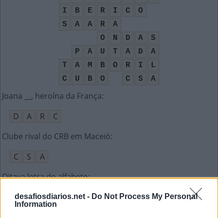
I
B
E
R
I
C
O
S
A
A
R
A
O
N
D
A
S
P
A
U
T
A
D
A
T
A
M
B
O
R
I
L
C
U
B
O
C
S
A
Joana __, heroína da França
:
D
A
R
C
Clube rival do CRB em Maceió
:
C
S
A
Oitava letra do alfabeto
:
A
G
Á
desafiosdiarios.net -
Do Not Process My Personal
Information
Cômodo da casa, pode ser de estar ou de jantar
: