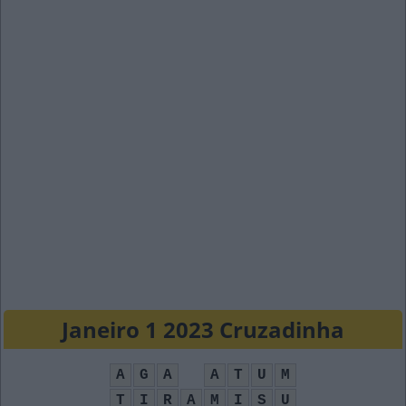
Janeiro 1 2023 Cruzadinha
A
G
A
A
T
U
M
T
I
R
A
M
I
S
U