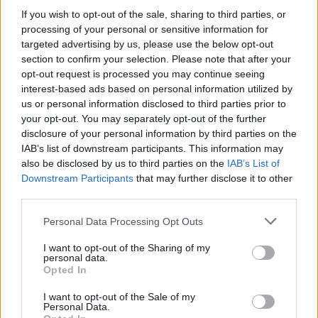
If you wish to opt-out of the sale, sharing to third parties, or
S
A
L
A
processing of your personal or sensitive information for
targeted advertising by us, please use the below opt-out
Antiga abreviação de teclar
:
section to confirm your selection. Please note that after your
opt-out request is processed you may continue seeing
T
C
interest-based ads based on personal information utilized by
us or personal information disclosed to third parties prior to
Emprego, utilização
:
your opt-out. You may separately opt-out of the further
disclosure of your personal information by third parties on the
U
S
O
IAB’s list of downstream participants. This information may
also be disclosed by us to third parties on the
IAB’s List of
Sinônimo de gaivotas, do tupi
:
Downstream Participants
that may further disclose it to other
third parties.
A
T
I
S
Personal Data Processing Opt Outs
Peixe marinho muito consumido na Europa e Ásia
:
I want to opt-out of the Sharing of my
personal data.
A
T
U
M
Opted In
Sobremesa italiana de mascarpone e café
:
I want to opt-out of the Sale of my
Personal Data.