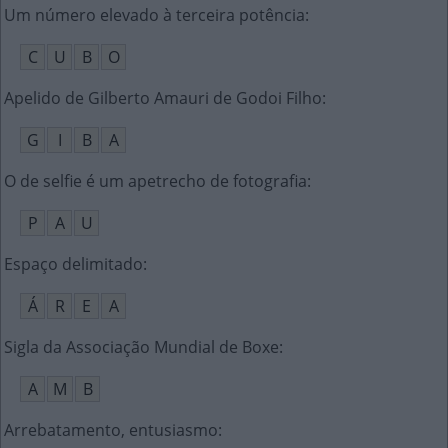
Um número elevado à terceira potência
:
C
U
B
O
Apelido de Gilberto Amauri de Godoi Filho
:
G
I
B
A
O de selfie é um apetrecho de fotografia
:
P
A
U
Espaço delimitado
:
Á
R
E
A
Sigla da Associação Mundial de Boxe
:
A
M
B
Arrebatamento, entusiasmo
: