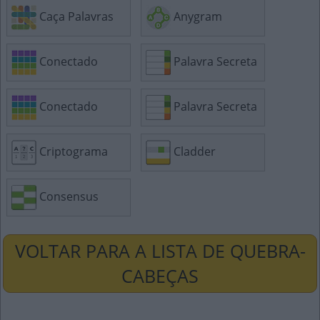
Caça Palavras
Anygram
Conectado
Palavra Secreta
Conectado
Palavra Secreta
Criptograma
Cladder
Consensus
VOLTAR PARA A LISTA DE QUEBRA-
CABEÇAS