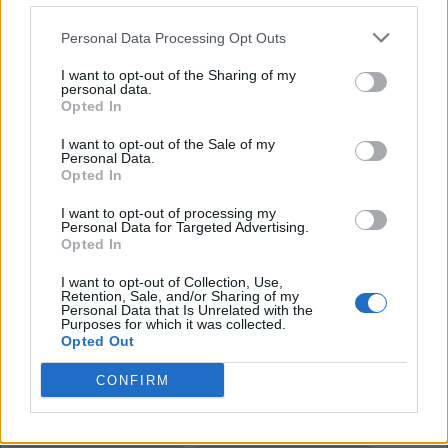
F
A
T
A
L
A
A
Personal Data Processing Opt Outs
F
A
L
A
I want to opt-out of the Sharing of my
T
personal data.
L
A
T
A
Opted In
T
I want to opt-out of the Sale of my
A
Personal Data.
Opted In
Mais respostas de quebra-cabeças:
I want to opt-out of processing my
Personal Data for Targeted Advertising.
Opted In
Cruzadinha
Mini
I want to opt-out of Collection, Use,
Retention, Sale, and/or Sharing of my
Personal Data that Is Unrelated with the
Purposes for which it was collected.
Senha
Hashtag
Opted Out
CONFIRM
Sudoku
Tangle