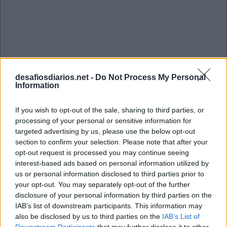
desafiosdiarios.net -
Do Not Process My Personal
Information
If you wish to opt-out of the sale, sharing to third parties, or
processing of your personal or sensitive information for
targeted advertising by us, please use the below opt-out
section to confirm your selection. Please note that after your
opt-out request is processed you may continue seeing
interest-based ads based on personal information utilized by
us or personal information disclosed to third parties prior to
Sudoku Julho 6 2026
your opt-out. You may separately opt-out of the further
disclosure of your personal information by third parties on the
IAB’s list of downstream participants. This information may
3
5
8
2
9
6
1
7
4
also be disclosed by us to third parties on the
IAB’s List of
2
7
1
4
8
3
6
5
9
Downstream Participants
that may further disclose it to other