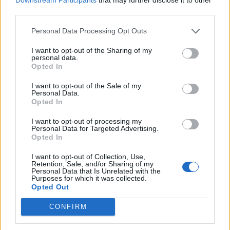
third parties.
6
4
9
5
7
1
3
2
8
4
8
6
3
5
7
2
9
1
Personal Data Processing Opt Outs
9
1
7
6
4
2
5
8
3
I want to opt-out of the Sharing of my
5
2
3
9
1
8
7
4
6
personal data.
Opted In
8
3
5
1
2
4
9
6
7
1
9
4
7
6
5
8
3
2
I want to opt-out of the Sale of my
Personal Data.
7
6
2
8
3
9
4
1
5
Opted In
I want to opt-out of processing my
Personal Data for Targeted Advertising.
Mais respostas de quebra-cabeças:
Opted In
I want to opt-out of Collection, Use,
Retention, Sale, and/or Sharing of my
Cruzadinha
Mini
Personal Data that Is Unrelated with the
Purposes for which it was collected.
Opted Out
Senha
Hashtag
CONFIRM