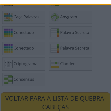
Sudoku
Tangle
Caça Palavras
Anygram
Conectado
Palavra Secreta
Conectado
Palavra Secreta
Criptograma
Cladder
Consensus
VOLTAR PARA A LISTA DE QUEBRA-
CABEÇAS