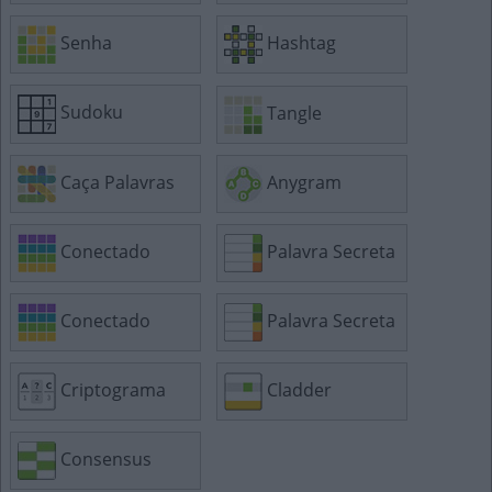
Senha
Hashtag
Sudoku
Tangle
Caça Palavras
Anygram
Conectado
Palavra Secreta
Conectado
Palavra Secreta
Criptograma
Cladder
Consensus