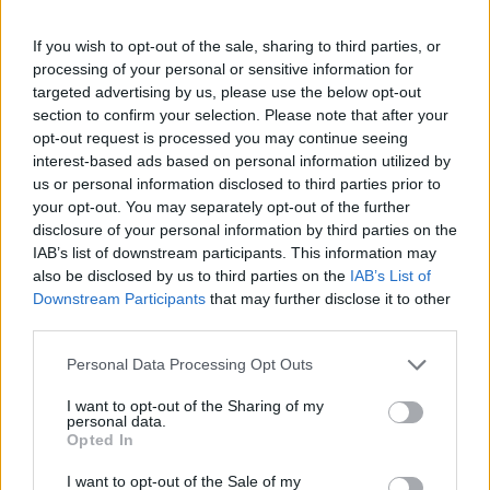
Amplo, extenso
If you wish to opt-out of the sale, sharing to third parties, or
processing of your personal or sensitive information for
V
A
S
T
O
targeted advertising by us, please use the below opt-out
Rival do Flamengo no Rio
section to confirm your selection. Please note that after your
opt-out request is processed you may continue seeing
V
A
S
C
O
interest-based ads based on personal information utilized by
us or personal information disclosed to third parties prior to
Proteção da tartaruga
your opt-out. You may separately opt-out of the further
disclosure of your personal information by third parties on the
C
A
S
C
O
IAB’s list of downstream participants. This information may
also be disclosed by us to third parties on the
IAB’s List of
Pudico, recatado
Downstream Participants
that may further disclose it to other
third parties.
C
A
S
T
O
Personal Data Processing Opt Outs
Despesa, custo
I want to opt-out of the Sharing of my
personal data.
G
A
S
T
O
Opted In
Movimento com as mãos
I want to opt-out of the Sale of my