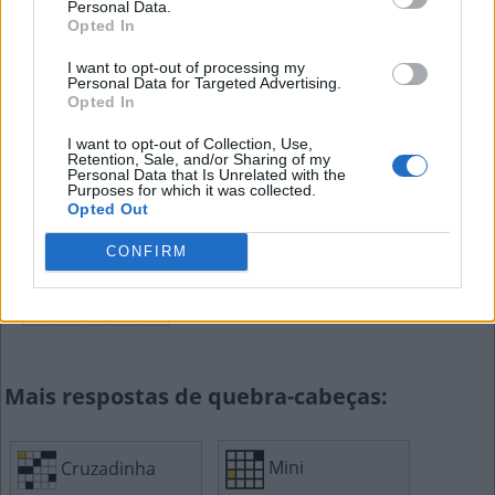
Personal Data.
Opted In
G
E
S
T
O
I want to opt-out of processing my
Recipiente usado para roupas ou lixo
Personal Data for Targeted Advertising.
Opted In
C
E
S
T
O
I want to opt-out of Collection, Use,
Retention, Sale, and/or Sharing of my
Bolsa de líquido que pode surgir no ovário
Personal Data that Is Unrelated with the
Purposes for which it was collected.
Opted Out
C
I
S
T
O
CONFIRM
Enxergado, olhado
V
I
S
T
O
Mais respostas de quebra-cabeças:
Cruzadinha
Mini