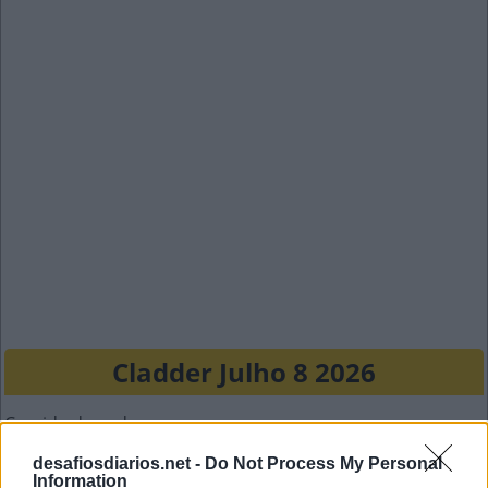
Cladder Julho 8 2026
Comida de gado
desafiosdiarios.net -
Do Not Process My Personal
P
A
S
T
O
Information