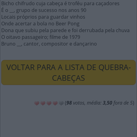
Bicho chifrudo cuja cabeça é troféu para caçadores
É o __, grupo de sucesso nos anos 90
Locais próprios para guardar vinhos
Onde acertar a bola no Beer Pong
Dona que subiu pela parede e foi derrubada pela chuva
O oitavo passageiro; filme de 1979
Bruno __, cantor, compositor e dançarino
VOLTAR PARA A LISTA DE QUEBRA-
CABEÇAS
(
98
votos, média:
3,50
fora de 5
)