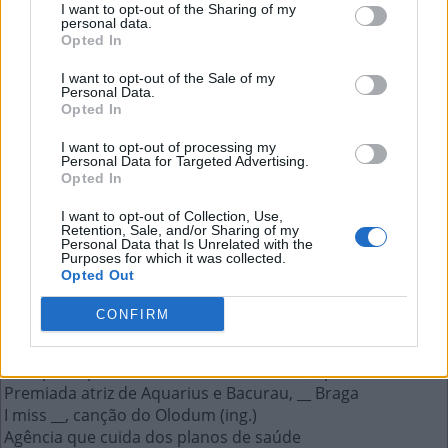
I want to opt-out of the Sharing of my
personal data.
Opted In
Display de cristal líquido como o de
I want to opt-out of the Sale of my
TV e celular
Personal Data.
Opted In
A resposta a esta pergunta:
I want to opt-out of processing my
Personal Data for Targeted Advertising.
Opted In
L
C
D
I want to opt-out of Collection, Use,
Retention, Sale, and/or Sharing of my
Personal Data that Is Unrelated with the
Mais respostas deste quebra-cabeça:
Purposes for which it was collected.
Opted Out
"__, José?", frase de um famoso poema de Drummond
Faz um nó
CONFIRM
Display de cristal líquido como o de TV e celular
A nacionalidade de Franz Kafka
Em Apocalipse Now, "Adoro o cheiro de __ pela manhã"
Premiada atriz de Aquarius e Bacurau, __ Braga
I miss __, canção do Olodum (ing.)
Agência que cuida dos planos de saúde