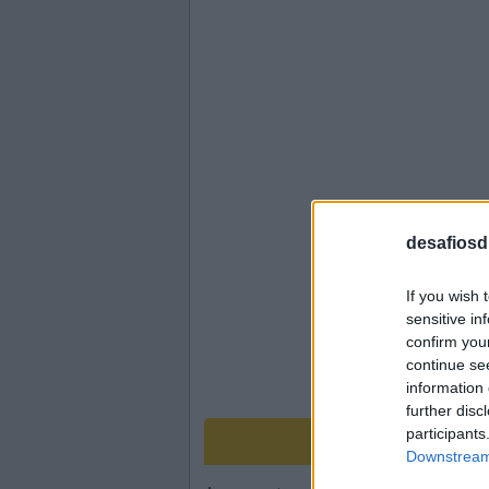
desafiosdi
If you wish 
sensitive in
confirm you
continue se
information 
further disc
participants
Downstream 