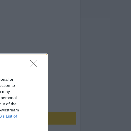
sonal or
ection to
ou may
 personal
out of the
 downstream
B’s List of