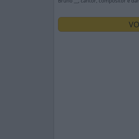
Bruno __, cantor, compositor e da
VO