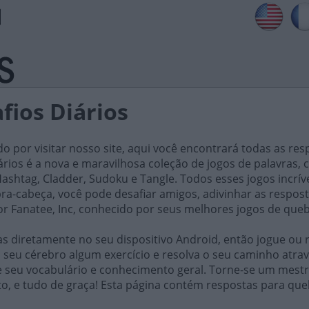
fios Diários
do por visitar nosso site, aqui você encontrará todas as res
iários é a nova e maravilhosa coleção de jogos de palavra
ashtag, Cladder, Sudoku e Tangle. Todos esses jogos incrív
ra-cabeça, você pode desafiar amigos, adivinhar as respost
or Fanatee, Inc, conhecido por seus melhores jogos de que
 diretamente no seu dispositivo Android, então jogue ou r
 seu cérebro algum exercício e resolva o seu caminho atrav
e seu vocabulário e conhecimento geral. Torne-se um mestr
o, e tudo de graça! Esta página contém respostas para qu