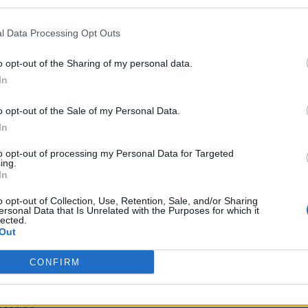
l Data Processing Opt Outs
o opt-out of the Sharing of my personal data.
bra-cabeça:
In
 poema de Drummond
o opt-out of the Sale of my Personal Data.
e TV e celular
In
to opt-out of processing my Personal Data for Targeted
ro de __ pela manhã"
ing.
rau, __ Braga
In
o opt-out of Collection, Use, Retention, Sale, and/or Sharing
saúde
ersonal Data that Is Unrelated with the Purposes for which it
éu para caçadores
lected.
 90
Out
os
CONFIRM
 derrubada pela chuva