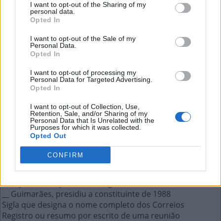
I want to opt-out of the Sharing of my
personal data.
Opted In
__ Guimarães, presidiu a constituinte
I want to opt-out of the Sale of my
de 1988
Personal Data.
Opted In
A resposta a esta pergunta:
I want to opt-out of processing my
Personal Data for Targeted Advertising.
Opted In
U
L
Y
S
S
E
S
I want to opt-out of Collection, Use,
Retention, Sale, and/or Sharing of my
Personal Data that Is Unrelated with the
Mais respostas deste quebra-cabeça:
Purposes for which it was collected.
Opted Out
Rondônia
Acreditar, confiar
CONFIRM
Extraterrestres
Diz-se que as polares estão derretendo rapidamente
Relação de Chiquinha Gonzaga com Ó Abre Alas
__ Guimarães, presidiu a constituinte de 1988
Sigla que designa o nome completo dos Correios
Registro ou resumo por escrito de uma reunião