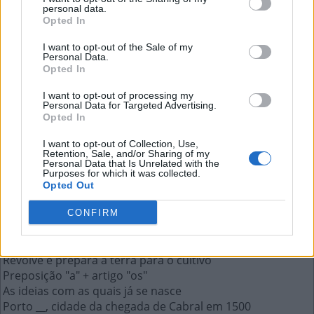
personal data.
Opted In
Tipo de quartzo com faixas paralelas
I want to opt-out of the Sale of my
Personal Data.
coloridas
Opted In
I want to opt-out of processing my
A resposta a esta pergunta:
Personal Data for Targeted Advertising.
Opted In
Á
G
A
T
A
I want to opt-out of Collection, Use,
Retention, Sale, and/or Sharing of my
Personal Data that Is Unrelated with the
Purposes for which it was collected.
Mais respostas deste quebra-cabeça:
Opted Out
Arroz, no Português de Cabo Verde
Oficina de fabricação de azeite
CONFIRM
Podem ser evasê, lápis, godê etc.
São deixadas ao pisar
Revolve e prepara a terra para o cultivo
Preposição "a" + artigo "os"
As ideias com as quais já se nasce
Porto __, cidade da chegada de Cabral em 1500