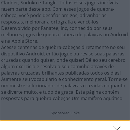
Cladder, Sudoku e Tangle. Todos esses jogos incríveis
fazem parte deste app. Com esses jogos de quebra-
cabeça, você pode desafiar amigos, adivinhar as
respostas, melhorar a ortografia e vencê-los.
Desenvolvido por Fanatee, Inc, conhecido por seus
melhores jogos de quebra-cabeça de palavras no Android
e na Apple Store.
Acesse centenas de quebra-cabeças diretamente no seu
dispositivo Android, então jogue ou revise suas palavras
cruzadas quando quiser, onde quiser! Dê ao seu cérebro
algum exercício e resolva o seu caminho através de
palavras cruzadas brilhantes publicadas todos os dias!
Aumente seu vocabulário e conhecimento geral. Torne-se
um mestre solucionador de palavras cruzadas enquanto
se diverte muito, e tudo de graça! Esta página contém
respostas para quebra-cabeças Um mamífero aquático.