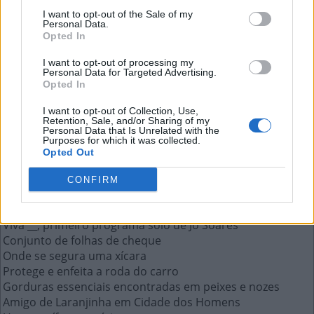
Um mamífero aquático
I want to opt-out of the Sale of my
Personal Data.
A resposta a esta pergunta:
Opted In
I want to opt-out of processing my
L
O
N
T
R
A
Personal Data for Targeted Advertising.
Opted In
Mais respostas deste quebra-cabeça:
I want to opt-out of Collection, Use,
Retention, Sale, and/or Sharing of my
São emitidos quando algo perigoso acontece
Personal Data that Is Unrelated with the
Purposes for which it was collected.
Preparado no forno ou em brasa
Opted Out
Mais para __ do que para cá, em condição ruim
Cada parte prolongada de uma construção
CONFIRM
__ nucifera, nome científico do coco
Macarrões instantâneos japoneses criados em 1958
Viva __, primeiro programa solo de Jô Soares
Conjunto de folhas de cheque
Onde se segura uma xícara
Protege e enfeita a roda do carro
Gorduras essenciais encontradas em peixes e nozes
Amigo de Laranjinha em Cidade dos Homens