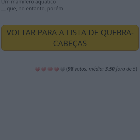
Um mamífero aquático
__ que, no entanto, porém
VOLTAR PARA A LISTA DE QUEBRA-
CABEÇAS
(
98
votos, média:
3,50
fora de 5
)