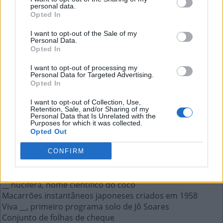
personal data.
Opted In
Viva __, primeiro programa solo de Jô
I want to opt-out of the Sale of my
Personal Data.
Soares
Opted In
I want to opt-out of processing my
A resposta a esta pergunta:
Personal Data for Targeted Advertising.
Opted In
O
G
O
R
D
O
I want to opt-out of Collection, Use,
Retention, Sale, and/or Sharing of my
Personal Data that Is Unrelated with the
Purposes for which it was collected.
Mais respostas deste quebra-cabeça:
Opted Out
São emitidos quando algo perigoso acontece
Preparado no forno ou em brasa
CONFIRM
Mais para __ do que para cá, em condição ruim
Cada parte prolongada de uma construção
__ nucifera, nome científico do coco
Macarrões instantâneos japoneses criados em 1958
Viva __, primeiro programa solo de Jô Soares
Conjunto de folhas de cheque