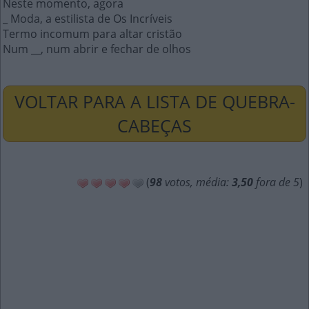
Neste momento, agora
_ Moda, a estilista de Os Incríveis
Termo incomum para altar cristão
Num __, num abrir e fechar de olhos
VOLTAR PARA A LISTA DE QUEBRA-
CABEÇAS
(
98
votos, média:
3,50
fora de 5
)