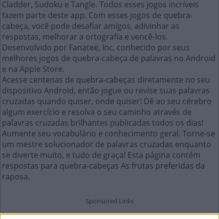
Cladder, Sudoku e Tangle. Todos esses jogos incríveis
fazem parte deste app. Com esses jogos de quebra-
cabeça, você pode desafiar amigos, adivinhar as
respostas, melhorar a ortografia e vencê-los.
Desenvolvido por Fanatee, Inc, conhecido por seus
melhores jogos de quebra-cabeça de palavras no Android
e na Apple Store.
Acesse centenas de quebra-cabeças diretamente no seu
dispositivo Android, então jogue ou revise suas palavras
cruzadas quando quiser, onde quiser! Dê ao seu cérebro
algum exercício e resolva o seu caminho através de
palavras cruzadas brilhantes publicadas todos os dias!
Aumente seu vocabulário e conhecimento geral. Torne-se
um mestre solucionador de palavras cruzadas enquanto
se diverte muito, e tudo de graça! Esta página contém
respostas para quebra-cabeças As frutas preferidas da
raposa.