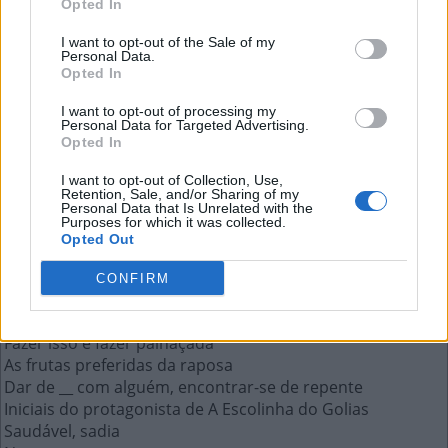
Opted In
As frutas preferidas da raposa
I want to opt-out of the Sale of my
Personal Data.
A resposta a esta pergunta:
Opted In
I want to opt-out of processing my
U
V
A
S
Personal Data for Targeted Advertising.
Opted In
Mais respostas deste quebra-cabeça:
I want to opt-out of Collection, Use,
Retention, Sale, and/or Sharing of my
Labrador, siamês e buldogue são exemplos de __
Personal Data that Is Unrelated with the
Purposes for which it was collected.
Personagem que espelha Medeia em Gota D'Água
Opted Out
Marsupial comum no Nordeste do Brasil, sariguê
Atacadista cujo nome soa como a planta do palmito
CONFIRM
Mídia em disco em que se gravam filmes
Parte de metal no centro do pneu de carro
Fazer isso é fazer palhaçada
As frutas preferidas da raposa
Dar de __ com alguém, encontrar-se de repente
Iniciais do protagonista de A Escolinha do Golias
Saudável, sadia