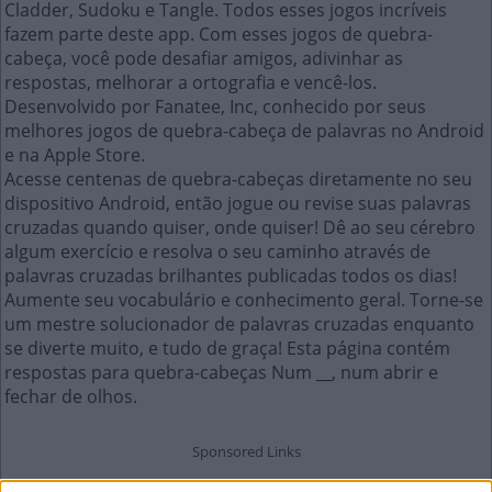
Cladder, Sudoku e Tangle. Todos esses jogos incríveis
fazem parte deste app. Com esses jogos de quebra-
cabeça, você pode desafiar amigos, adivinhar as
respostas, melhorar a ortografia e vencê-los.
Desenvolvido por Fanatee, Inc, conhecido por seus
melhores jogos de quebra-cabeça de palavras no Android
e na Apple Store.
Acesse centenas de quebra-cabeças diretamente no seu
dispositivo Android, então jogue ou revise suas palavras
cruzadas quando quiser, onde quiser! Dê ao seu cérebro
algum exercício e resolva o seu caminho através de
palavras cruzadas brilhantes publicadas todos os dias!
Aumente seu vocabulário e conhecimento geral. Torne-se
um mestre solucionador de palavras cruzadas enquanto
se diverte muito, e tudo de graça! Esta página contém
respostas para quebra-cabeças Num __, num abrir e
fechar de olhos.