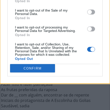
Opted In
Num __, num abrir e fechar de olhos
I want to opt-out of the Sale of my
Personal Data.
A resposta a esta pergunta:
Opted In
I want to opt-out of processing my
A
I
Personal Data for Targeted Advertising.
Opted In
Mais respostas deste quebra-cabeça:
I want to opt-out of Collection, Use,
Retention, Sale, and/or Sharing of my
Labrador, siamês e buldogue são exemplos de __
Personal Data that Is Unrelated with the
Purposes for which it was collected.
Personagem que espelha Medeia em Gota D'Água
Opted Out
Marsupial comum no Nordeste do Brasil, sariguê
Atacadista cujo nome soa como a planta do palmito
CONFIRM
Mídia em disco em que se gravam filmes
Parte de metal no centro do pneu de carro
Fazer isso é fazer palhaçada
As frutas preferidas da raposa
Dar de __ com alguém, encontrar-se de repente
Iniciais do protagonista de A Escolinha do Golias
Saudável, sadia