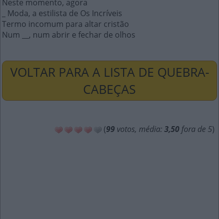
Neste momento, agora
_ Moda, a estilista de Os Incríveis
Termo incomum para altar cristão
Num __, num abrir e fechar de olhos
VOLTAR PARA A LISTA DE QUEBRA-
CABEÇAS
(
99
votos, média:
3,50
fora de 5
)