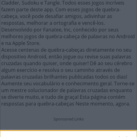
Cladder, Sudoku e Tangle. Todos esses jogos incríveis
fazem parte deste app. Com esses jogos de quebra-
cabeça, você pode desafiar amigos, adivinhar as
respostas, melhorar a ortografia e vencê-los.
Desenvolvido por Fanatee, Inc, conhecido por seus
melhores jogos de quebra-cabeça de palavras no Android
e na Apple Store.
Acesse centenas de quebra-cabeças diretamente no seu
dispositivo Android, então jogue ou revise suas palavras
cruzadas quando quiser, onde quiser! Dê ao seu cérebro
algum exercício e resolva o seu caminho através de
palavras cruzadas brilhantes publicadas todos os dias!
Aumente seu vocabulário e conhecimento geral. Torne-se
um mestre solucionador de palavras cruzadas enquanto
se diverte muito, e tudo de graça! Esta página contém
respostas para quebra-cabeças Neste momento, agora.