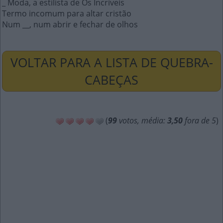
_ Moda, a estilista de Os Incríveis
Termo incomum para altar cristão
Num __, num abrir e fechar de olhos
VOLTAR PARA A LISTA DE QUEBRA-
CABEÇAS
(
99
votos, média:
3,50
fora de 5
)