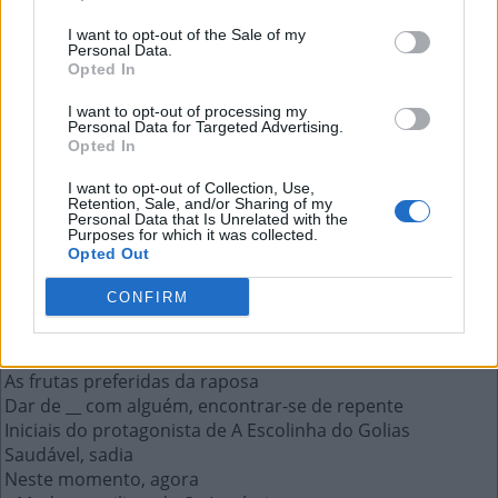
Neste momento, agora
I want to opt-out of the Sale of my
Personal Data.
A resposta a esta pergunta:
Opted In
I want to opt-out of processing my
J
Á
Personal Data for Targeted Advertising.
Opted In
Mais respostas deste quebra-cabeça:
I want to opt-out of Collection, Use,
Retention, Sale, and/or Sharing of my
Labrador, siamês e buldogue são exemplos de __
Personal Data that Is Unrelated with the
Personagem que espelha Medeia em Gota D'Água
Purposes for which it was collected.
Opted Out
Marsupial comum no Nordeste do Brasil, sariguê
Atacadista cujo nome soa como a planta do palmito
CONFIRM
Mídia em disco em que se gravam filmes
Parte de metal no centro do pneu de carro
Fazer isso é fazer palhaçada
As frutas preferidas da raposa
Dar de __ com alguém, encontrar-se de repente
Iniciais do protagonista de A Escolinha do Golias
Saudável, sadia
Neste momento, agora