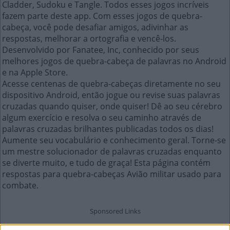
Cladder, Sudoku e Tangle. Todos esses jogos incríveis
fazem parte deste app. Com esses jogos de quebra-
cabeça, você pode desafiar amigos, adivinhar as
respostas, melhorar a ortografia e vencê-los.
Desenvolvido por Fanatee, Inc, conhecido por seus
melhores jogos de quebra-cabeça de palavras no Android
e na Apple Store.
Acesse centenas de quebra-cabeças diretamente no seu
dispositivo Android, então jogue ou revise suas palavras
cruzadas quando quiser, onde quiser! Dê ao seu cérebro
algum exercício e resolva o seu caminho através de
palavras cruzadas brilhantes publicadas todos os dias!
Aumente seu vocabulário e conhecimento geral. Torne-se
um mestre solucionador de palavras cruzadas enquanto
se diverte muito, e tudo de graça! Esta página contém
respostas para quebra-cabeças Avião militar usado para
combate.