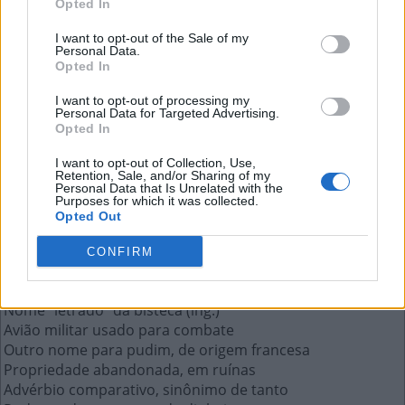
Opted In
Avião militar usado para combate
I want to opt-out of the Sale of my
Personal Data.
A resposta a esta pergunta:
Opted In
I want to opt-out of processing my
C
A
Ç
A
Personal Data for Targeted Advertising.
Opted In
Mais respostas deste quebra-cabeça:
I want to opt-out of Collection, Use,
Retention, Sale, and/or Sharing of my
O nome da asinha do avião
Personal Data that Is Unrelated with the
Purposes for which it was collected.
A Academia Brasileira de Letras
Opted Out
Passa líquido pela peneira
Famosa bebida à base de soja
CONFIRM
Sigla do Conselho Federal de Psicologia
O Delon que estrelou O Sol por Testemunha
Nome "letrado" da bisteca (ing.)
Avião militar usado para combate
Outro nome para pudim, de origem francesa
Propriedade abandonada, em ruínas
Advérbio comparativo, sinônimo de tanto