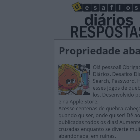
Propriedade aba
Olá pessoal! Obriga
Diários. Desafios D
Search, Password, H
esses jogos de queb
los. Desenvolvido p
e na Apple Store.
Acesse centenas de quebra-cabeças
quando quiser, onde quiser! Dê ao
publicadas todos os dias! Aument
cruzadas enquanto se diverte mui
abandonada, em ruínas.