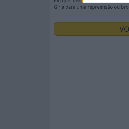
Rio que passa pelo centro de Paris
Gíria para uma repreensão ou br
VO