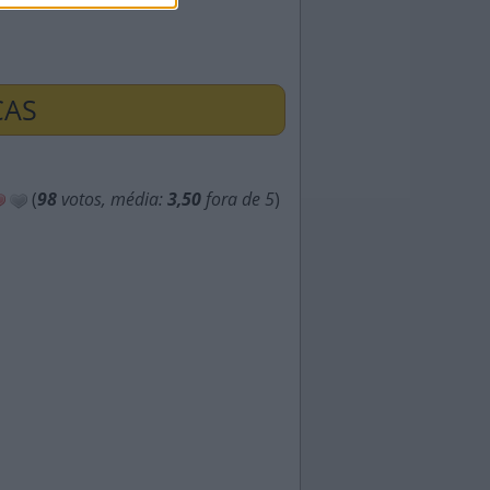
ÇAS
(
98
votos, média:
3,50
fora de 5
)