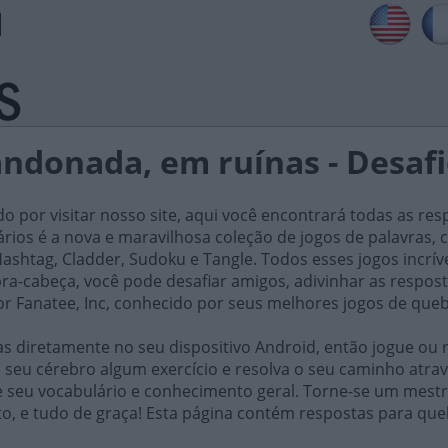
ndonada, em ruínas - Desafi
do por visitar nosso site, aqui você encontrará todas as res
iários é a nova e maravilhosa coleção de jogos de palavra
ashtag, Cladder, Sudoku e Tangle. Todos esses jogos incrív
ra-cabeça, você pode desafiar amigos, adivinhar as respost
or Fanatee, Inc, conhecido por seus melhores jogos de que
 diretamente no seu dispositivo Android, então jogue ou r
 seu cérebro algum exercício e resolva o seu caminho atrav
e seu vocabulário e conhecimento geral. Torne-se um mestr
to, e tudo de graça! Esta página contém respostas para qu