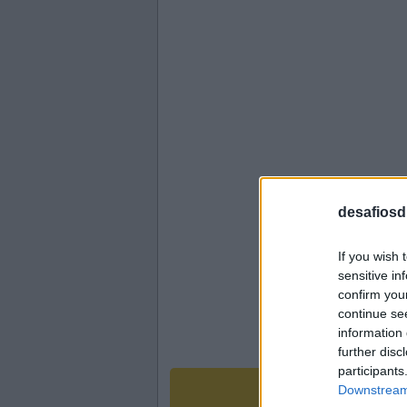
desafiosdi
If you wish 
sensitive in
confirm you
continue se
information 
further disc
participants
Downstream 