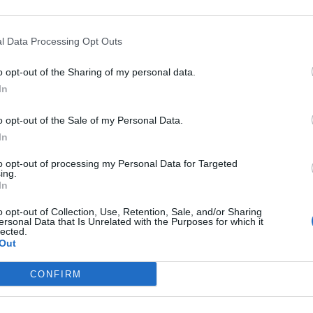
l Data Processing Opt Outs
o opt-out of the Sharing of my personal data.
In
bra-cabeça:
o opt-out of the Sale of my Personal Data.
In
to opt-out of processing my Personal Data for Targeted
ing.
logia
In
estemunha
o opt-out of Collection, Use, Retention, Sale, and/or Sharing
ersonal Data that Is Unrelated with the Purposes for which it
lected.
m francesa
Out
nas
e tanto
CONFIRM
o