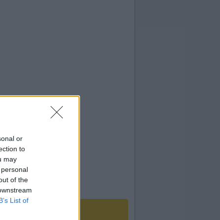
sonal or
ection to
ou may
 personal
out of the
 downstream
B’s List of