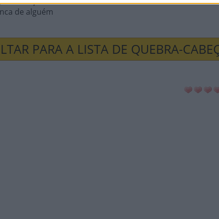
, na França
onca de alguém
LTAR PARA A LISTA DE QUEBRA-CABE