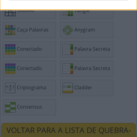
Sudoku
Tangle
Caça Palavras
Anygram
Conectado
Palavra Secreta
Conectado
Palavra Secreta
Criptograma
Cladder
Consensus
VOLTAR PARA A LISTA DE QUEBRA-