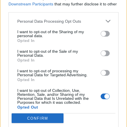
Downstream Participants
that may further disclose it to other
Abacaxi
Doce de leite
third parties.
Personal Data Processing Opt Outs
Essas também são respostas válidas para uma entrada
mais rápida.
I want to opt-out of the Sharing of my
personal data.
Opted In
choco
chantily
negrinho
I want to opt-out of the Sale of my
Personal Data.
abacaxis
arequipe
Opted In
I want to opt-out of processing my
Personal Data for Targeted Advertising.
Opted In
Mais respostas de quebra-cabeças:
I want to opt-out of Collection, Use,
Retention, Sale, and/or Sharing of my
Personal Data that Is Unrelated with the
Cruzadinha
Mini
Purposes for which it was collected.
Opted Out
Senha
Hashtag
CONFIRM