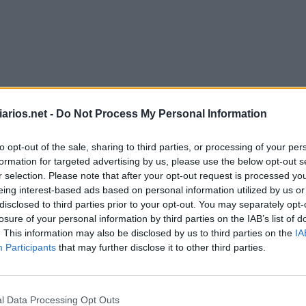
arios.net -
Do Not Process My Personal Information
to opt-out of the sale, sharing to third parties, or processing of your per
formation for targeted advertising by us, please use the below opt-out s
r selection. Please note that after your opt-out request is processed y
eing interest-based ads based on personal information utilized by us or
disclosed to third parties prior to your opt-out. You may separately opt-
losure of your personal information by third parties on the IAB’s list of
. This information may also be disclosed by us to third parties on the
IA
Hashtag Junho 1 2026
Participants
that may further disclose it to other third parties.
C
M
L
A
D
O
S
l Data Processing Opt Outs