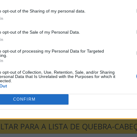
L
L
o opt-out of the Sharing of my personal data.
A
V
I
D
O
In
O
E
o opt-out of the Sale of my Personal Data.
In
-cabeças:
to opt-out of processing my Personal Data for Targeted
ing.
In
ni
Senha
Hashtag
o opt-out of Collection, Use, Retention, Sale, and/or Sharing
ersonal Data that Is Unrelated with the Purposes for which it
lected.
a Palavras
Anygram
Conectado
Out
CONFIRM
avra Secreta
Criptograma
Cladder
LTAR PARA A LISTA DE QUEBRA-CABE