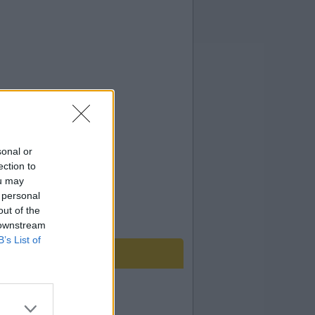
sonal or
ection to
ou may
 personal
out of the
 downstream
B’s List of