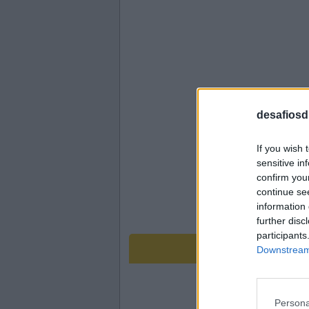
desafiosdi
If you wish 
sensitive in
confirm you
continue se
information 
further disc
participants
Downstream 
Persona