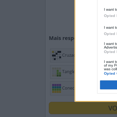
I want t
Opted 
I want t
Opted 
Mais respostas de quebra
I want 
Advertis
Opted 
Cruzadinha
Mi
I want t
of my P
was col
Tangle
Caç
Opted 
Conectado
Pal
VO