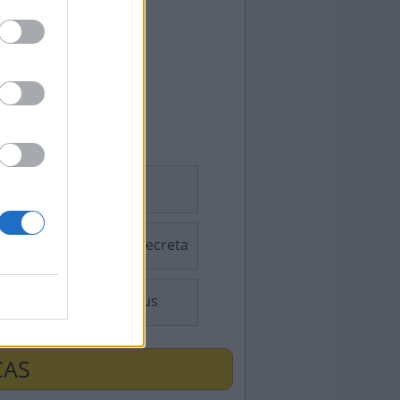
Sudoku
Palavra Secreta
Consensus
ÇAS