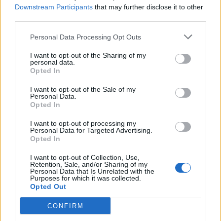
Downstream Participants
that may further disclose it to other
Bolo
Mousse
Frutas
third parties.
Personal Data Processing Opt Outs
Essas também são respostas válidas para uma entrada
mais rápida.
I want to opt-out of the Sharing of my
personal data.
Opted In
fla
mosaico
vinho
I want to opt-out of the Sale of my
Personal Data.
bolos
musse
uva
Opted In
I want to opt-out of processing my
Personal Data for Targeted Advertising.
Opted In
Mais respostas de quebra-cabeças:
I want to opt-out of Collection, Use,
Retention, Sale, and/or Sharing of my
Personal Data that Is Unrelated with the
Cruzadinha
Mini
Purposes for which it was collected.
Opted Out
Senha
Hashtag
CONFIRM