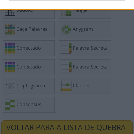
Sudoku
Tangle
Caça Palavras
Anygram
Conectado
Palavra Secreta
Conectado
Palavra Secreta
Criptograma
Cladder
Consensus
VOLTAR PARA A LISTA DE QUEBRA-