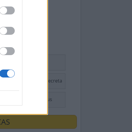
Sudoku
Palavra Secreta
Consensus
ÇAS