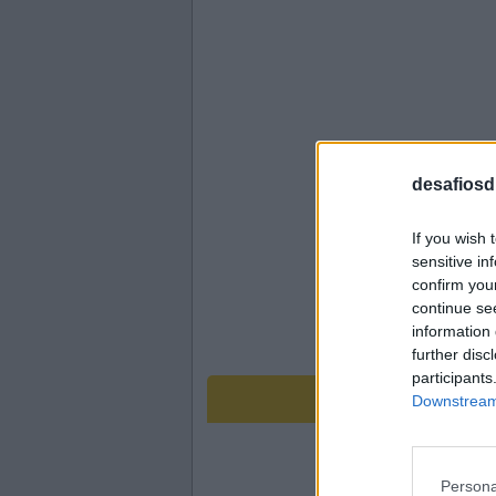
desafiosdi
If you wish 
sensitive in
confirm you
continue se
information 
further disc
participants
Downstream 
Persona