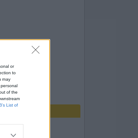
sonal or
ection to
ou may
 personal
out of the
 downstream
B’s List of