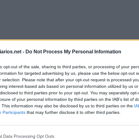
arios.net -
Do Not Process My Personal Information
to opt-out of the sale, sharing to third parties, or processing of your per
formation for targeted advertising by us, please use the below opt-out s
r selection. Please note that after your opt-out request is processed y
eing interest-based ads based on personal information utilized by us or
disclosed to third parties prior to your opt-out. You may separately opt-
losure of your personal information by third parties on the IAB’s list of
. This information may also be disclosed by us to third parties on the
IA
Hashtag Julho 7 2026
Participants
that may further disclose it to other third parties.
L
O
C
I
S
N
E
l Data Processing Opt Outs