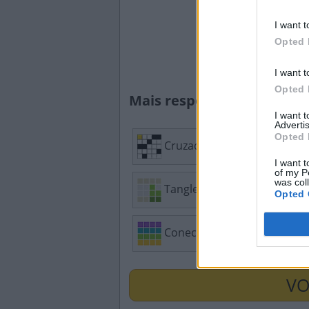
I want t
Opted 
I want t
Opted 
Mais respostas de quebra
I want 
Advertis
Opted 
Cruzadinha
Mi
I want t
of my P
was col
Tangle
Caç
Opted 
Conectado
Pal
VO