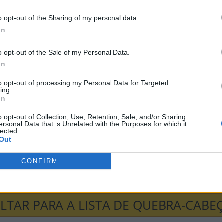
X
T
o opt-out of the Sharing of my personal data.
L
A
Z
E
R
In
O
M
o opt-out of the Sale of my Personal Data.
In
-cabeças:
to opt-out of processing my Personal Data for Targeted
ing.
In
ni
Senha
Hashtag
o opt-out of Collection, Use, Retention, Sale, and/or Sharing
ersonal Data that Is Unrelated with the Purposes for which it
lected.
a Palavras
Anygram
Conectado
Out
CONFIRM
avra Secreta
Criptograma
Cladder
LTAR PARA A LISTA DE QUEBRA-CABE