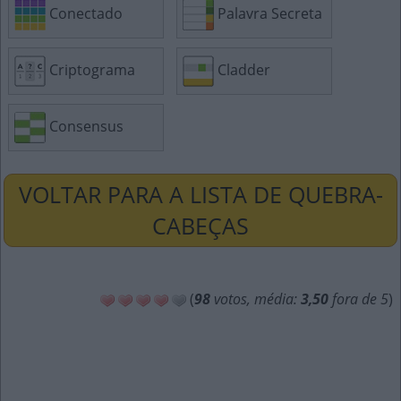
Conectado
Palavra Secreta
Criptograma
Cladder
Consensus
VOLTAR PARA A LISTA DE QUEBRA-
CABEÇAS
(
98
votos, média:
3,50
fora de 5
)