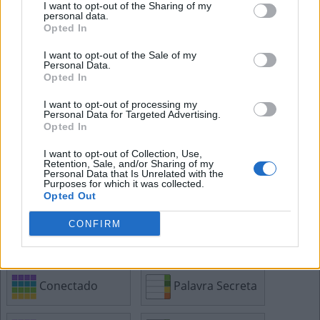
E
M
I
M
M
E
S
M
O
.
I want to opt-out of the Sharing of my
personal data.
Opted In
Mais respostas de quebra-cabeças:
I want to opt-out of the Sale of my
Personal Data.
Opted In
Cruzadinha
Mini
I want to opt-out of processing my
Personal Data for Targeted Advertising.
Opted In
Senha
Hashtag
I want to opt-out of Collection, Use,
Retention, Sale, and/or Sharing of my
Personal Data that Is Unrelated with the
Purposes for which it was collected.
Sudoku
Tangle
Opted Out
CONFIRM
Caça Palavras
Anygram
Conectado
Palavra Secreta