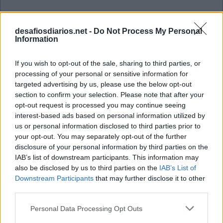
desafiosdiarios.net -
Do Not Process My Personal
Information
If you wish to opt-out of the sale, sharing to third parties, or
processing of your personal or sensitive information for
targeted advertising by us, please use the below opt-out
section to confirm your selection. Please note that after your
opt-out request is processed you may continue seeing
interest-based ads based on personal information utilized by
us or personal information disclosed to third parties prior to
your opt-out. You may separately opt-out of the further
disclosure of your personal information by third parties on the
IAB’s list of downstream participants. This information may
Criptograma Julho 7 2026
also be disclosed by us to third parties on the
IAB’s List of
Downstream Participants
that may further disclose it to other
third parties.
A
P
R
E
N
D
I
A
S
E
R
O
M
Personal Data Processing Opt Outs
Á
X
I
M
O
P
O
S
S
Í
V
E
L
D