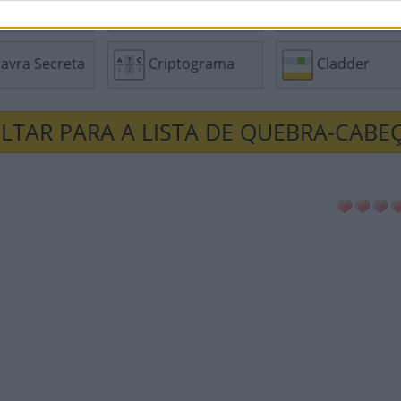
a Palavras
Anygram
Conectado
avra Secreta
Criptograma
Cladder
LTAR PARA A LISTA DE QUEBRA-CABE