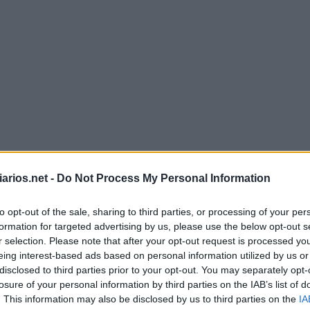
arios.net -
Do Not Process My Personal Information
to opt-out of the sale, sharing to third parties, or processing of your per
formation for targeted advertising by us, please use the below opt-out s
r selection. Please note that after your opt-out request is processed y
ça Palavras Junho 2 2026 - Momento 
eing interest-based ads based on personal information utilized by us or
disclosed to third parties prior to your opt-out. You may separately opt-
R
R
A
losure of your personal information by third parties on the IAB’s list of
. This information may also be disclosed by us to third parties on the
IA
E
O
A
R