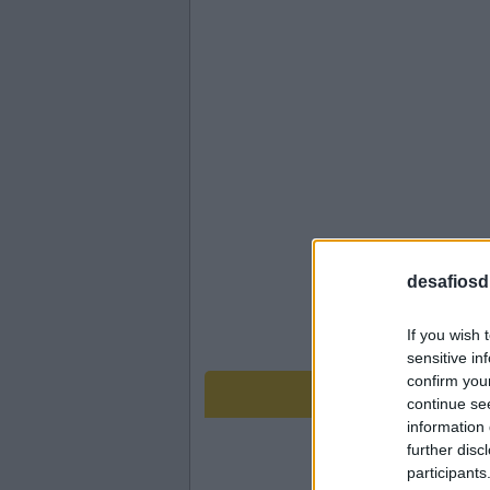
desafiosdi
If you wish 
sensitive in
confirm you
Ca
continue se
information 
further disc
participants