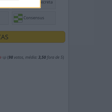
Palavra Secreta
Consensus
ÇAS
(
98
votos, média:
3,50
fora de 5
)