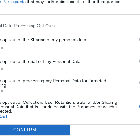
Participants
that may further disclose it to other third parties.
F
T
Z
T
T
I
L
A
E
N
N
P
E
N
A
l Data Processing Opt Outs
A
X
C
M
o opt-out of the Sharing of my personal data.
P
O
S
T
U
R
A
S
In
O
O
o opt-out of the Sale of my Personal Data.
ição.
In
a
,
Mantra
,
Paz
to opt-out of processing my Personal Data for Targeted
ing.
In
-cabeças:
o opt-out of Collection, Use, Retention, Sale, and/or Sharing
ersonal Data that Is Unrelated with the Purposes for which it
lected.
Out
ni
Senha
Hashtag
CONFIRM