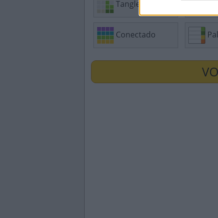
Tangle
Caç
Conectado
Pal
VO