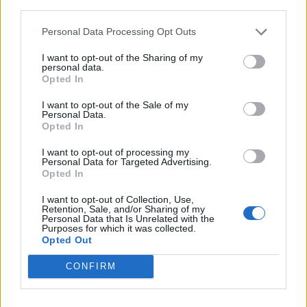
third parties.
S
O
L
O
Personal Data Processing Opt Outs
P
O
L
O
P
U
L
O
I want to opt-out of the Sharing of my
personal data.
P
U
R
O
Opted In
P
U
R
E
I want to opt-out of the Sale of my
P
U
R
E
Personal Data.
Opted In
I want to opt-out of processing my
Mais respostas de quebra-cabeças:
Personal Data for Targeted Advertising.
Opted In
I want to opt-out of Collection, Use,
Cruzadinha
Mini
Retention, Sale, and/or Sharing of my
Personal Data that Is Unrelated with the
Purposes for which it was collected.
Opted Out
Senha
Hashtag
CONFIRM
Sudoku
Tangle