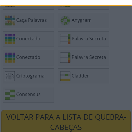
Sudoku
Tangle
Caça Palavras
Anygram
Conectado
Palavra Secreta
Conectado
Palavra Secreta
Criptograma
Cladder
Consensus
VOLTAR PARA A LISTA DE QUEBRA-
CABEÇAS