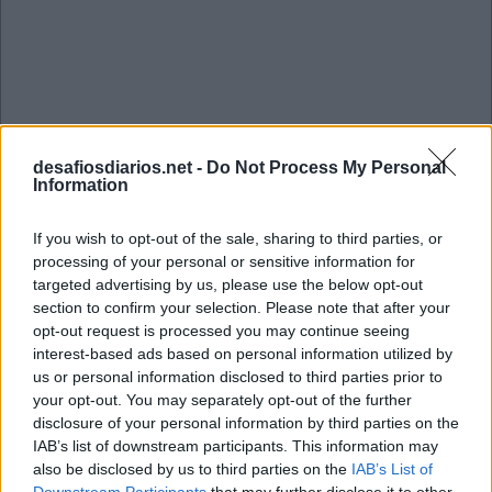
desafiosdiarios.net -
Do Not Process My Personal
Information
If you wish to opt-out of the sale, sharing to third parties, or
processing of your personal or sensitive information for
targeted advertising by us, please use the below opt-out
section to confirm your selection. Please note that after your
opt-out request is processed you may continue seeing
interest-based ads based on personal information utilized by
us or personal information disclosed to third parties prior to
Sudoku Junho 2 2026
your opt-out. You may separately opt-out of the further
disclosure of your personal information by third parties on the
IAB’s list of downstream participants. This information may
2
1
9
6
7
4
8
5
3
also be disclosed by us to third parties on the
IAB’s List of
7
5
6
1
8
3
4
2
9
Downstream Participants
that may further disclose it to other