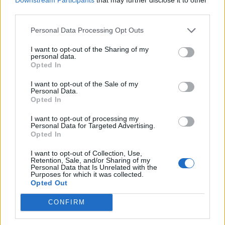
third parties.
4
3
8
2
9
5
7
6
1
1
6
3
7
5
8
2
9
4
Personal Data Processing Opt Outs
8
2
4
3
1
9
5
7
6
I want to opt-out of the Sharing of my
5
9
7
4
2
6
3
1
8
personal data.
Opted In
3
4
2
9
6
7
1
8
5
9
7
5
8
4
1
6
3
2
I want to opt-out of the Sale of my
Personal Data.
6
8
1
5
3
2
9
4
7
Opted In
I want to opt-out of processing my
Personal Data for Targeted Advertising.
Mais respostas de quebra-cabeças:
Opted In
I want to opt-out of Collection, Use,
Retention, Sale, and/or Sharing of my
Cruzadinha
Mini
Personal Data that Is Unrelated with the
Purposes for which it was collected.
Opted Out
Senha
Hashtag
CONFIRM